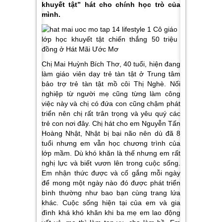
khuyết tật” hát cho chính học trò của
mình.
Chị Mai Huỳnh Bích Thơ, 40 tuổi, hiện đang
làm giáo viên dạy trẻ tàn tật ở Trung tâm
bảo trợ trẻ tàn tật mồ côi Thị Nghè. Nối
nghiệp từ người mẹ cũng từng làm công
việc này và chị có đứa con cũng chậm phát
triển nên chị rất trân trọng và yêu quý các
trẻ con nơi đây. Chị hát cho em Nguyễn Tấn
Hoàng Nhật, Nhật bị bại não nên dù đã 8
tuổi nhưng em vẫn học chương trình của
lớp mầm. Dù khó khăn là thế nhưng em rất
nghị lực và biết vươn lên trong cuộc sống.
Em nhận thức được và cố gắng mỗi ngày
để mong một ngày nào đó được phát triển
bình thường như bao bạn cùng trang lứa
khác. Cuộc sống hiện tại của em và gia
đình khá khó khăn khi ba mẹ em lao động