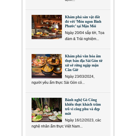
Khám phá sản vật đất
đỏ với ‘Món ngon Bình
Phước’ tại Mặn Mòi
Ngày 20/04 sắp tới, Tọa
đàm & Trải nghiệm...
Khám phá văn hóa ẩm
thực bản địa Sài Gòn từ
xứ sở rừng ngập mặn
Cần Giờ
Ngày 23/03/2024,
người yêu ẩm thực Sài Gòn có...
Bánh nghệ Gò Công
khiến thực khách trầm
trồ vì công phu và đẹp
mắt
Ngày 16/12/2023, các
nghệ nhân ẩm thực Việt Nam...