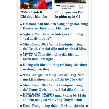
NSND Trịnh Kim
Phim ngắn của Dự
Chi được bầu làm
án phim ngắn CJ
Phó Chủ tịch Hội
tiếp tục được đề cử
Hai nàng hậu nhà Sen Vàng nhập hội, cùng
Nghệ sĩ Sân khấu
tại LHP quốc tế
Duniverse chinh phục khán giả
Việt Nam
Toronto 2026
Nghệ sĩ Mai Dũng và tình yêu với những
“vai ác dễ thương”
Miss Cosmo 2025 Yolina Lindquist ‘công
du’ Nepal, tìm đại diện mới tranh tài Miss
Cosmo 2026
Mỹ Lệ và quan điểm sống đặc biệt sau
nhiều năm làm nghề
Không nên khen thưởng trẻ bằng việc được
sử dụng điện thoại
‘Ông lớn’ giải trí Nhật Bản đến Việt Nam
tìm kiếm nhóm nhạc nữ thế hệ đầu tiên’
Miss Cosmo 2025 Yolina Lindquist ‘công
du’ Trung Quốc, tìm ra 3 đại diện China,
Hong Kong, Macau
Dự án phim ngắn CJ mùa 7 công bố 14 dự
án tiềm năng lọt vào Vòng Thuyết trình
Đoan Trang thẳng thắn nói về cái giá của sự