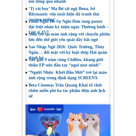
nổi tiếng quá nhanh
‘Tị vài boy’ Ma Bư tái ngộ Bona, bố
Rhymastic vừa xuất hiện đã tranh thủ
‘quăng miếng’
Phim Nghỉ Hè Sợ Nghỉ Hưu tung poster
đặc biệt nhân kỷ niệm ngày Thương binh –
Liệt sĩ 27/7
Shin trở lại màn ảnh rộng với chuyến phiêu
lưu đến thế giới yêu quái đầy bất ngờ
Sao Nhập Ngũ 2026: Quốc Trường, Thúy
Ngân… đối mặt với kỷ luật thép Hải quân
đánh bộ
Sau gần 9 năm cùng Chillies, khang giới
thiệu EP solo đầu tay “ngoi mot minh”
“Người Nhện: Khởi Đầu Mới” trở lại màn
ảnh rộng trong định dạng SCREENX
Beta Cinemas Trần Quang Khải tổ chức
chiếu miễn phí ba tác phẩm điện ảnh lịch
sử