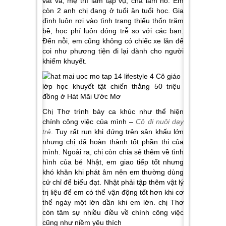
vất vả, mẹ thì làm tạp vụ, cha làm hồ. Em
còn 2 anh chị đang ở tuổi ăn tuổi học. Gia
đình luôn rơi vào tình trạng thiếu thốn trăm
bề, học phí luôn đóng trễ so với các bạn.
Đến nỗi, em cũng không có chiếc xe lăn để
coi như phương tiện đi lại dành cho người
khiếm khuyết.
Chị Thơ trình bày ca khúc như thể hiện
chính công việc của mình –
Cô đi nuôi dạy
trẻ
. Tuy rất run khi đứng trên sân khấu lớn
nhưng chị đã hoàn thành tốt phần thi của
mình. Ngoài ra, chị còn chia sẻ thêm về tình
hình của bé Nhật, em giao tiếp tốt nhưng
khó khăn khi phát âm nên em thường dùng
cử chỉ để biểu đạt. Nhật phải tập thêm vật lý
trị liệu để em có thể vận động tốt hơn khi cơ
thể ngày một lớn dần khi em lớn. chị Thơ
còn tâm sự nhiều điều về chính công việc
cũng như niềm yêu thích