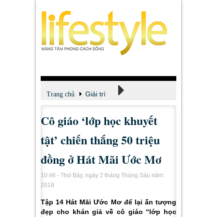
Giải trí
Trang chủ
Cô giáo ‘lớp học khuyết
Xem - Nghe - Đọc
tật’ chiến thắng 50 triệu
đồng ở Hát Mãi Ước Mơ
10:46 - Thứ Bảy, ngày 2 tháng Tháng Sáu năm
2018
Tập 14 Hát Mãi Ước Mơ để lại ấn tượng
đẹp cho khán giả về cô giáo “lớp học