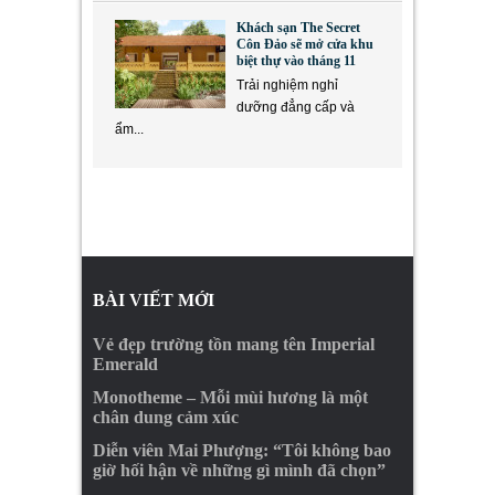
Khách sạn The Secret
Côn Đảo sẽ mở cửa khu
biệt thự vào tháng 11
Trải nghiệm nghỉ
dưỡng đẳng cấp và
ẩm...
BÀI VIẾT MỚI
Vẻ đẹp trường tồn mang tên Imperial
Emerald
Monotheme – Mỗi mùi hương là một
chân dung cảm xúc
Diễn viên Mai Phượng: “Tôi không bao
giờ hối hận về những gì mình đã chọn”