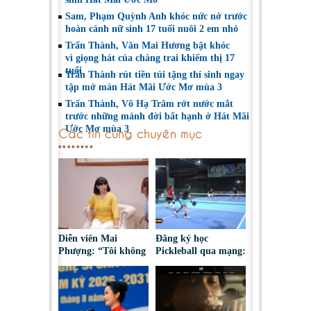
Sam, Phạm Quỳnh Anh khóc nức nở trước
hoàn cảnh nữ sinh 17 tuổi nuôi 2 em nhỏ
Trấn Thành, Văn Mai Hương bật khóc
vì giọng hát của chàng trai khiếm thị 17
tuổi
Trấn Thành rút tiền túi tặng thí sinh ngay
tập mở màn Hát Mãi Ước Mơ mùa 3
Trấn Thành, Võ Hạ Trâm rớt nước mắt
trước những mảnh đời bất hạnh ở Hát Mãi
Ước Mơ mùa 3
Các tin cùng chuyên mục
Diễn viên Mai
Đăng ký học
Phượng: “Tôi không
Pickleball qua mạng:
bao giờ hối hận về
Nguy cơ bị chiếm
những gì mình đã
đoạt tài sản
chọn”