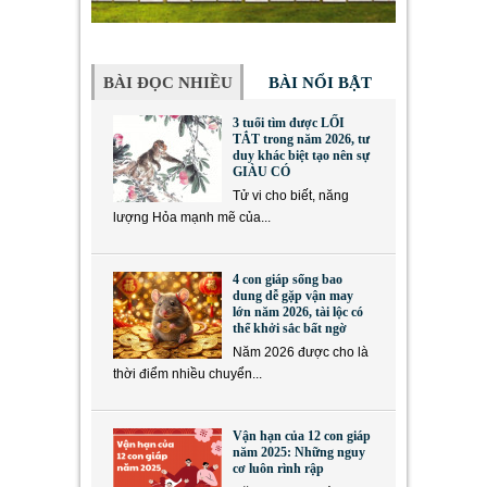
BÀI ĐỌC NHIỀU
BÀI NỔI BẬT
3 tuổi tìm được LỐI
TẮT trong năm 2026, tư
duy khác biệt tạo nên sự
GIÀU CÓ
Tử vi cho biết, năng
lượng Hỏa mạnh mẽ của...
4 con giáp sống bao
dung dễ gặp vận may
lớn năm 2026, tài lộc có
thể khởi sắc bất ngờ
Năm 2026 được cho là
thời điểm nhiều chuyển...
Vận hạn của 12 con giáp
năm 2025: Những nguy
cơ luôn rình rập