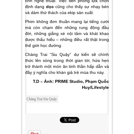
tính nghệ thuật. Việc tiên phong lựa chọn
định dạng
dọc
cũng cho thấy sự nhạy bén
và dám thử thách của ekip sản xuất.
Phim không đơn thuần mang lại tiếng cười
mà còn chạm đến những rung động đầu
đời, những giằng xé nội tâm và khát khao
được thấu hiểu – những điều rất thật trong
thế giới học đường.
Chàng Trai “Siu Quậy” dự kiến sẽ chính
thức lên sóng trong thời gian tới, hứa hẹn
trở thành một món ăn tinh thần hấp dẫn và
đầy ý nghĩa cho khán giả trẻ mùa thu này.
T.D – Ảnh: PRIME Studio, Phạm Quốc
Huy/Lifestyle
Chàng Trai Siu Quậy