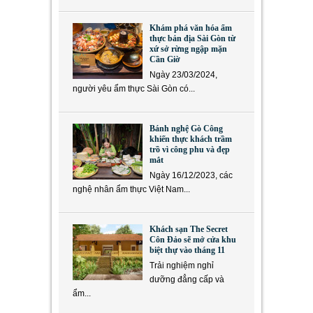
Khám phá văn hóa ẩm
thực bản địa Sài Gòn từ
xứ sở rừng ngập mặn
Cần Giờ
Ngày 23/03/2024,
người yêu ẩm thực Sài Gòn có...
Bánh nghệ Gò Công
khiến thực khách trầm
trồ vì công phu và đẹp
mắt
Ngày 16/12/2023, các
nghệ nhân ẩm thực Việt Nam...
Khách sạn The Secret
Côn Đảo sẽ mở cửa khu
biệt thự vào tháng 11
Trải nghiệm nghỉ
dưỡng đẳng cấp và
ẩm...