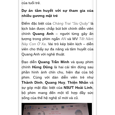
của tuổi trẻ.
Dự án tâm huyết với sự tham gia của
nhiều gương mặt trẻ
Điểm đặc biệt của
Chàng Trai “Siu Quậy”
là
kịch bản được chắp bút bởi chính diễn viên
chính
Quang Anh
– người từng gây ấn
tượng trong phim ngắn
AN
và MV
Tết Năm
Này Con Ở Xa
. Vai trò kép biên kịch – diễn
viên cho thấy sự đa năng và tâm huyết của
Quang Anh với nghệ thuật.
Đạo diễn
Quang Trần Minh
và quay phim
chính
Hùng Dũng
là hai cái tên đứng sau
phần hình ảnh chỉn chu, hiện đại của bộ
phim. Cùng với dàn diễn viên trẻ như
Thành Dinh
,
Quang Huy
,
Thiện Nhân
và
sự góp mặt đặc biệt của
NSƯT Hoài Linh
,
bộ phim mang đến một tổ hợp đầy sức
sống của thế hệ nghệ sĩ mới và cũ.