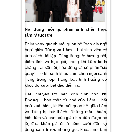
Nội dung mới lạ, phản ánh chân thực
tâm lý tuổi trẻ
Phim xoay quanh mối quan hệ “oan gia ngõ
hẹp” giữa
Tùng
và
Lâm
– hai sinh viên có
tính cách đối lập. Tùng là người hướng nội,
điềm tĩnh và học giỏi, trong khi Lâm lại là
chàng trai sôi nổi, hòa đồng và có phần “siu
quậy”. Từ khoảnh khắc Lâm chọn ngồi cạnh
Tùng trong lớp, hàng loạt tình huống dở
khóc dở cười bắt đầu diễn ra.
Câu chuyện trở nên kịch tính hơn khi
Phong
– bạn thân từ nhỏ của Lâm – bất
ngờ xuất hiện, khiến mối quan hệ giữa Lâm
và Tùng bị thử thách. Những mâu thuẫn,
hiểu lầm và cảm xúc giấu kín dần được hé
lộ, đưa khán giả đi từ tiếng cười đến sự
đồng cảm trước những góc khuất nội tâm