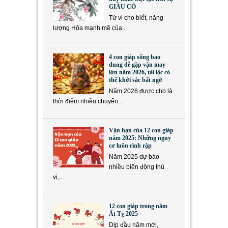
GIÀU CÓ
Tử vi cho biết, năng
lượng Hỏa mạnh mẽ của...
4 con giáp sống bao
dung dễ gặp vận may
lớn năm 2026, tài lộc có
thể khởi sắc bất ngờ
Năm 2026 được cho là
thời điểm nhiều chuyển...
Vận hạn của 12 con giáp
năm 2025: Những nguy
cơ luôn rình rập
Năm 2025 dự báo
nhiều biến động thú
vị,...
12 con giáp trong năm
Ất Tỵ 2025
Dịp đầu năm mới,