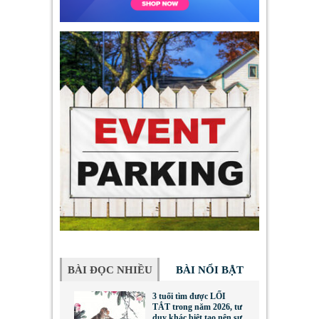
BÀI ĐỌC NHIỀU
BÀI NỔI BẬT
3 tuổi tìm được LỐI
TẮT trong năm 2026, tư
duy khác biệt tạo nên sự