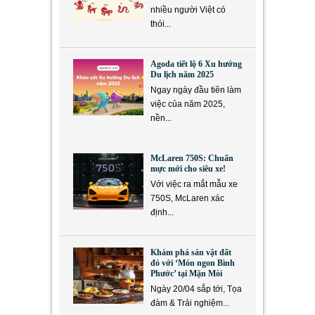
nhiều người Việt có
thói...
Agoda tiết lộ 6 Xu hướng
Du lịch năm 2025
Ngay ngày đầu tiên làm
việc của năm 2025,
nền...
McLaren 750S: Chuẩn
mực mới cho siêu xe!
Với việc ra mắt mẫu xe
750S, McLaren xác
định...
Khám phá sản vật đất
đỏ với ‘Món ngon Bình
Phước’ tại Mặn Mòi
Ngày 20/04 sắp tới, Tọa
đàm & Trải nghiệm...