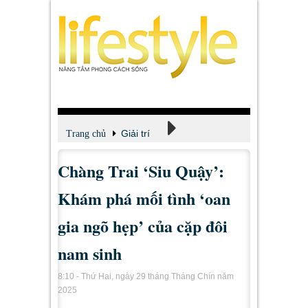
Giải trí
Trang chủ
Chàng Trai ‘Siu Quậy’:
Xem - Nghe - Đọc
Khám phá mối tình ‘oan
gia ngõ hẹp’ của cặp đôi
nam sinh
8:10 - Thứ Hai, ngày 29 tháng Tháng Chín năm
2025