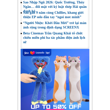
Sao Nhập Ngũ 2026: Quốc Trường, Thúy
Ngân… đối mặt với kỷ luật thép Hải quân
đánh bộ
Sau gần 9 năm cùng Chillies, khang giới
thiệu EP solo đầu tay “ngoi mot minh”
“Người Nhện: Khởi Đầu Mới” trở lại màn
ảnh rộng trong định dạng SCREENX
Beta Cinemas Trần Quang Khải tổ chức
chiếu miễn phí ba tác phẩm điện ảnh lịch
sử