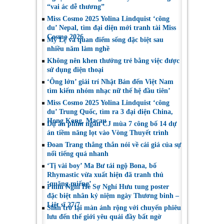
“vai ác dễ thương”
Miss Cosmo 2025 Yolina Lindquist ‘công
du’ Nepal, tìm đại diện mới tranh tài Miss
Cosmo 2026
Mỹ Lệ và quan điểm sống đặc biệt sau
nhiều năm làm nghề
Không nên khen thưởng trẻ bằng việc được
sử dụng điện thoại
‘Ông lớn’ giải trí Nhật Bản đến Việt Nam
tìm kiếm nhóm nhạc nữ thế hệ đầu tiên’
Miss Cosmo 2025 Yolina Lindquist ‘công
du’ Trung Quốc, tìm ra 3 đại diện China,
Hong Kong, Macau
Dự án phim ngắn CJ mùa 7 công bố 14 dự
án tiềm năng lọt vào Vòng Thuyết trình
Đoan Trang thẳng thắn nói về cái giá của sự
nổi tiếng quá nhanh
‘Tị vài boy’ Ma Bư tái ngộ Bona, bố
Rhymastic vừa xuất hiện đã tranh thủ
‘quăng miếng’
Phim Nghỉ Hè Sợ Nghỉ Hưu tung poster
đặc biệt nhân kỷ niệm ngày Thương binh –
Liệt sĩ 27/7
Shin trở lại màn ảnh rộng với chuyến phiêu
lưu đến thế giới yêu quái đầy bất ngờ