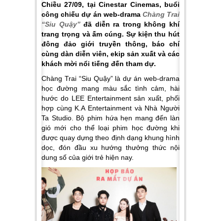
Chiều 27/09, tại Cinestar Cinemas, buổi
công chiếu dự án web-drama
Chàng Trai
“Siu Quậy”
đã diễn ra trong không khí
trang trọng và ấm cúng. Sự kiện thu hút
đông đảo giới truyền thông, báo chí
cùng dàn diễn viên, ekip sản xuất và các
khách mời nổi tiếng đến tham dự.
Chàng Trai “Siu Quậy” là dự án web-drama
học đường mang màu sắc tình cảm, hài
hước do LEE Entertainment sản xuất, phối
hợp cùng K.A Entertainment và Nhà Người
Ta Studio. Bộ phim hứa hẹn mang đến làn
gió mới cho thể loại phim học đường khi
được quay dựng theo định dạng khung hình
dọc, đón đầu xu hướng thưởng thức nội
dung số của giới trẻ hiện nay.