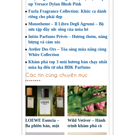
up Versace Dylan Blush Pink
Furla Fragrance Collection: Khúc ca dành
riêng cho phái đẹp
Monotheme – Il Libro Degli Agrumi – Bộ
sưu tập đầy sức sống của mùa hè
Initio Parfums Privés – Hương thơm, năng
lượng và cảm xúc
Atelier Des Ors – Tỏa sáng mùa nắng cùng
White Collection
Khám phá top 3 mùi hương bán chạy nhất
mùa hạ đến từ nhà BDK Parfums
Các tin cùng chuyên mục
LOEWE Esencia –
Wild Vetiver – Hành
Ba phiên bản, một
trình khám phá cỏ
bản sắc nam tính
hương bài dưới góc