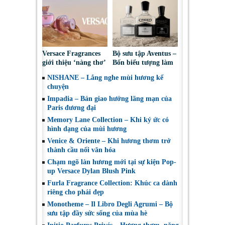
vượt thời gian
nhìn của Creed
Versace Fragrances
Bộ sưu tập Aventus –
giới thiệu ‘nàng thơ’
Bốn biểu tượng làm
mới của mùa hè –
nên di sản của Creed
NISHANE – Lắng nghe mùi hương kể
Dylan Blush Pink
chuyện
Impadia – Bản giao hưởng lãng mạn của
Paris đương đại
Memory Lane Collection – Khi ký ức có
hình dạng của mùi hương
Venice & Oriente – Khi hương thơm trở
thành cầu nối văn hóa
Chạm ngõ làn hương mới tại sự kiện Pop-
up Versace Dylan Blush Pink
Furla Fragrance Collection: Khúc ca dành
riêng cho phái đẹp
Monotheme – Il Libro Degli Agrumi – Bộ
sưu tập đầy sức sống của mùa hè