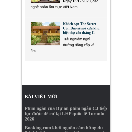
Ngày 16/12/2023, các
nghệ nhân ẩm thực Việt Nam...
Khách sạn The Secret
Côn Đảo sẽ mở cửa khu
biệt thự vào tháng 11
Trải nghiệm nghỉ
dưỡng đẳng cấp và
ẩm...
BÀI VIẾT MỚI
Phim ngắn của Dự án phim ngắn CJ tiếp
tục được đề cử tại LHP quốc tế Toronto
2026
Booking.com khơi nguồn cảm hứng du