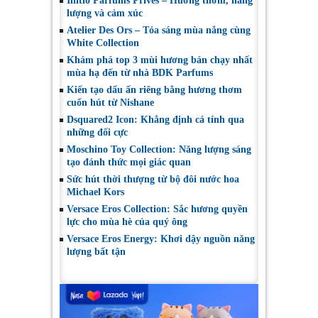
Initio Parfums Privés – Hương thơm, năng
lượng và cảm xúc
Atelier Des Ors – Tỏa sáng mùa nắng cùng
White Collection
Khám phá top 3 mùi hương bán chạy nhất
mùa hạ đến từ nhà BDK Parfums
Kiến tạo dấu ấn riêng bằng hương thơm
cuốn hút từ Nishane
Dsquared2 Icon: Khẳng định cá tính qua
những đối cực
Moschino Toy Collection: Năng lượng sáng
tạo đánh thức mọi giác quan
Sức hút thời thượng từ bộ đôi nước hoa
Michael Kors
Versace Eros Collection: Sắc hương quyền
lực cho mùa hè của quý ông
Versace Eros Energy: Khơi dậy nguồn năng
lượng bất tận