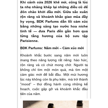
Khi cánh cửa 2026 khẽ mở, cũng là lúc
ta nhẹ nhàng khép lại những điều cũ để
đón chào khởi đầu mới. Giữa sắc xuân
rộn ràng và khoảnh khắc giao mùa đầy
hy vọng, BDK Parfums dẫn lối cảm xúc
bằng những sáng tạo nước hoa niche
tinh tế — đưa Paris đến gần hơn qua
từng tầng hương của bộ sưu tập
Parisienne.
BDK Parfums: Năm mới – Cảm xúc mới
Khoảnh khắc bước sang năm mới luôn
mang theo năng lượng rất riêng: háo hức,
rộn ràng và có chút mong chờ. Người ta
không chỉ tìm một món quà, mà tìm một
cảm giác mới để bắt đầu. Một mùi hương
lúc này không còn là phụ kiện, mà trở thành
“mood” – thứ đồng hành cùng những kế
hoạch, cuộc gặp gỡ và khoảnh khắc đầu
tiên của năm.