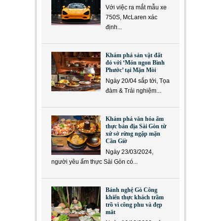
Với việc ra mắt mẫu xe
750S, McLaren xác
định...
Khám phá sản vật đất
đỏ với ‘Món ngon Bình
Phước’ tại Mặn Mòi
Ngày 20/04 sắp tới, Tọa
đàm & Trải nghiệm...
Khám phá văn hóa ẩm
thực bản địa Sài Gòn từ
xứ sở rừng ngập mặn
Cần Giờ
Ngày 23/03/2024,
người yêu ẩm thực Sài Gòn có...
Bánh nghệ Gò Công
khiến thực khách trầm
trồ vì công phu và đẹp
mắt