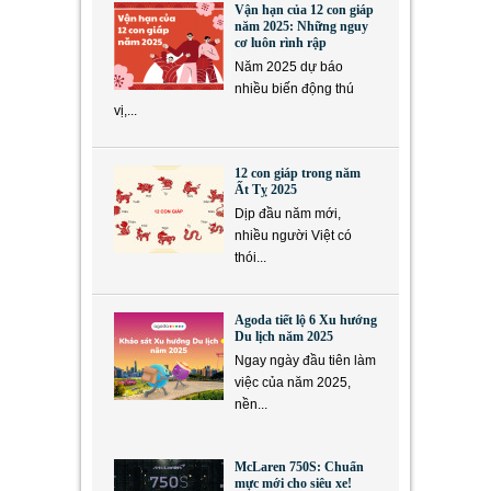
Vận hạn của 12 con giáp
năm 2025: Những nguy
cơ luôn rình rập
Năm 2025 dự báo
nhiều biến động thú
vị,...
12 con giáp trong năm
Ất Tỵ 2025
Dịp đầu năm mới,
nhiều người Việt có
thói...
Agoda tiết lộ 6 Xu hướng
Du lịch năm 2025
Ngay ngày đầu tiên làm
việc của năm 2025,
nền...
McLaren 750S: Chuẩn
mực mới cho siêu xe!