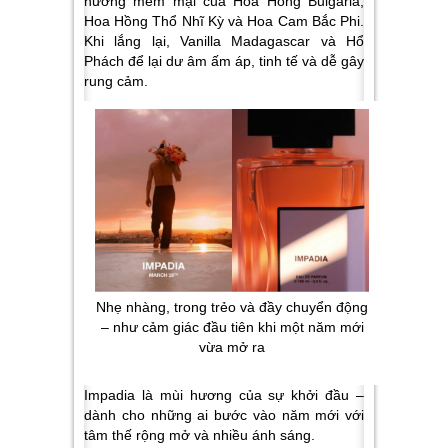
hương mềm mại của Hoa Hồng Bulgaria,
Hoa Hồng Thổ Nhĩ Kỳ và Hoa Cam Bắc Phi.
Khi lắng lại, Vanilla Madagascar và Hổ
Phách để lại dư âm ấm áp, tinh tế và dễ gây
rung cảm.
Nhẹ nhàng, trong trẻo và đầy chuyển động
– như cảm giác đầu tiên khi một năm mới
vừa mở ra
Impadia là mùi hương của sự khởi đầu –
dành cho những ai bước vào năm mới với
tâm thế rộng mở và nhiều ánh sáng.