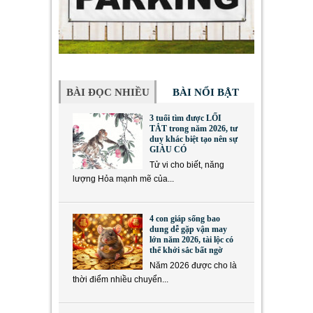
BÀI ĐỌC NHIỀU
BÀI NỔI BẬT
3 tuổi tìm được LỐI
TẮT trong năm 2026, tư
duy khác biệt tạo nên sự
GIÀU CÓ
Tử vi cho biết, năng
lượng Hỏa mạnh mẽ của...
4 con giáp sống bao
dung dễ gặp vận may
lớn năm 2026, tài lộc có
thể khởi sắc bất ngờ
Năm 2026 được cho là
thời điểm nhiều chuyển...