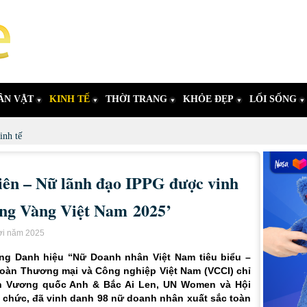
ÂN VẬT
KINH TẾ
THỜI TRANG
KHỎE ĐẸP
LỐI SỐNG
inh tế
n – Nữ lãnh đạo IPPG được vinh
ng Vàng Việt Nam 2025’
ời năm 2025
tặng Danh hiệu “Nữ Doanh nhân Việt Nam tiêu biểu –
oàn Thương mại và Công nghiệp Việt Nam (VCCI) chỉ
n Vương quốc Anh & Bắc Ai Len, UN Women và Hội
chức, đã vinh danh 98 nữ doanh nhân xuất sắc toàn