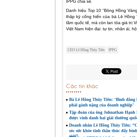
IPPG chia sẻ.
Danh hiệu Top 10 “Bông Hồng Vàng 
thập kỷ cống hiến của bà Lê Hồng
tầm quốc tế, mà còn lan tỏa giá trị 
Việt Nam hiện đại: tự tin, nhân ái, h
CEO Lê Hồng Thủy Tiên
IPPG
Các tin khác
Bà Lê Hồng Thủy Tiên: ‘Bình đẳng
phải gánh nặng của doanh nghiệp’
Tập đoàn của ông Johnathan Hạnh
được vinh danh hai giải thưởng quốc
Doanh nhân Lê Hồng Thủy Tiên: 
sóc sức khỏe tinh thần thúc đẩy bìn
giới”