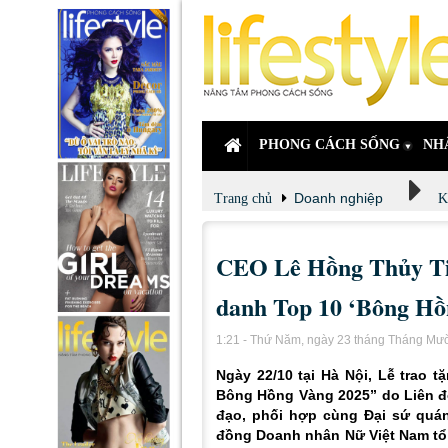
PHONG CÁCH SỐNG
NH
Doanh nghiệp
Trang chủ
K
CEO Lê Hồng Thủy Tiê
danh Top 10 ‘Bông Hồ
1:21 - Thứ Năm, ngày 23 tháng Tháng Mư
Ngày 22/10 tại Hà Nội, Lễ trao 
Bông Hồng Vàng 2025” do Liên đ
đạo, phối hợp cùng Đại sứ quá
đồng Doanh nhân Nữ Việt Nam tổ 