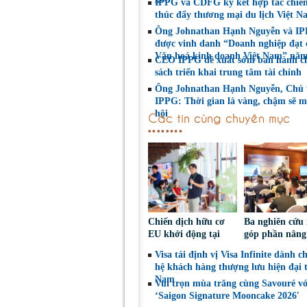
IPPG và CDFG ký kết hợp tác chiến
thúc đẩy thương mại du lịch Việt N
Ông Johnathan Hạnh Nguyễn và I
được vinh danh “Doanh nghiệp đạt
Văn hoá kinh doanh Việt Nam” nă
CEO IPPG đề xuất sớm ban hành c
sách triển khai trung tâm tài chính
Ông Johnathan Hạnh Nguyễn, Chủ 
IPPG: Thời gian là vàng, chậm sẽ m
hội
Các tin cùng chuyên mục
Chiến dịch hữu cơ
Ba nghiên cứu
EU khởi động tại
góp phần nâng
Việt Nam, thúc đẩy
nhận thức và đ
Visa tái định vị Visa Infinite dành c
người tiêu dùng lựa
thoại chính sác
hệ khách hàng thượng lưu hiện đại t
chọn sáng suốt
an toàn xe mô 
Nam
Vui trọn mùa trăng cùng Savouré v
‘Saigon Signature Mooncake 2026′