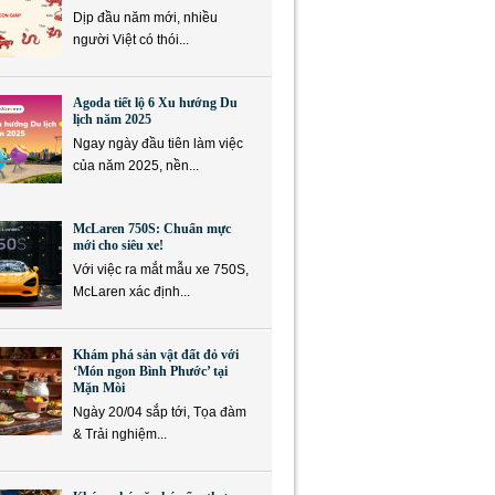
Dịp đầu năm mới, nhiều
người Việt có thói...
Agoda tiết lộ 6 Xu hướng Du
lịch năm 2025
Ngay ngày đầu tiên làm việc
của năm 2025, nền...
McLaren 750S: Chuẩn mực
mới cho siêu xe!
Với việc ra mắt mẫu xe 750S,
McLaren xác định...
Khám phá sản vật đất đỏ với
‘Món ngon Bình Phước’ tại
Mặn Mòi
Ngày 20/04 sắp tới, Tọa đàm
& Trải nghiệm...