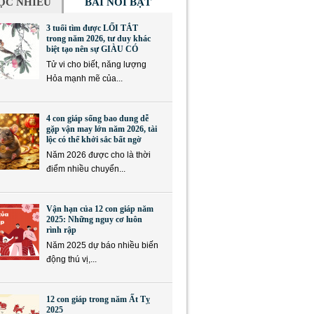
ỌC NHIỀU
BÀI NỔI BẬT
3 tuổi tìm được LỐI TẮT
trong năm 2026, tư duy khác
biệt tạo nên sự GIÀU CÓ
Tử vi cho biết, năng lượng
Hỏa mạnh mẽ của...
4 con giáp sống bao dung dễ
gặp vận may lớn năm 2026, tài
lộc có thể khởi sắc bất ngờ
Năm 2026 được cho là thời
điểm nhiều chuyển...
Vận hạn của 12 con giáp năm
2025: Những nguy cơ luôn
rình rập
Năm 2025 dự báo nhiều biến
động thú vị,...
12 con giáp trong năm Ất Tỵ
2025