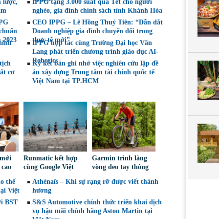
 lược,
IPPG tặng 3.000 suất quà Tết cho người
am
nghèo, gia đình chính sách tỉnh Khánh Hòa
PPG
CEO IPPG – Lê Hồng Thuỷ Tiên: “Dẫn dắt
 chuẩn
Doanh nghiệp gia đình chuyển đổi trong
m 2023
thực tế mới”
hính
IPPG hợp tác cùng Trường Đại học Văn
Lang phát triển chương trình giáo dục AI-
Robotics
tịch
Ký kết bản ghi nhớ việc nghiên cứu lập đề
ất cơ
án xây dựng Trung tâm tài chính quốc tế
Việt Nam tại TP.HCM
 mới
Runmatic kết hợp
Garmin trình làng
 cao
cùng Google Việt
vòng đeo tay thông
ối
Nam: Lần đầu đưa
minh CIRQA: Nâng
ho thế
Athénaïs – Khi sự rạng rỡ được viết thành
h về
AI vào huấn luyện
tầm sức khỏe, trọn
ại Việt
hương
tô
Hybrid Training
đời không phí duy
ới BST
thực tế
S&S Automotive chính thức triển khai dịch
trì
vụ hậu mãi chính hãng Aston Martin tại