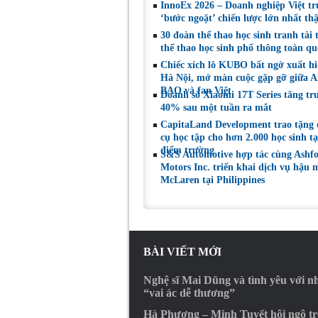
InnoEx 2026 – Doanh nghiệp Việt tr
‘bước ngoặt’ chiến lược lớn nhất th
30 đoàn thể thao học sinh tranh tài t
thể thao học sinh phổ thông toàn qu
Chiếc xích lô KUBO bất ngờ xuất hi
Hà Nội, mở màn cuộc gặp gỡ giữa Ar
BAO và fan Việt
Doanh số Xiaomi 17T Series tăng tr
40% sau một tuần ra mắt
CapitaLand Development trao tặng
cụ học tập cho hơn 2.000 học sinh t
điểm trường
S&S Automotive hợp tác cùng Ashf
Motors Inc. triển khai dịch vụ hậu 
McLaren tại Philippines
BÀI VIẾT MỚI
Nghệ sĩ Mai Dũng và tình yêu với 
“vai ác dễ thương”
Hà Phương – Minh Tuyết hội ngộ t