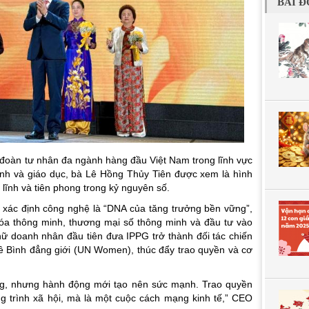
BÀI Đ
đoàn tư nhân đa ngành hàng đầu Việt Nam trong lĩnh vực
chính và giáo dục, bà Lê Hồng Thủy Tiên được xem là hình
lĩnh và tiên phong trong kỷ nguyên số.
 xác định công nghệ là “DNA của tăng trưởng bền vững”,
 hóa thông minh, thương mại số thông minh và đầu tư vào
 nữ doanh nhân đầu tiên đưa IPPG trở thành đối tác chiến
 Bình đẳng giới (UN Women), thúc đẩy trao quyền và cơ
ng, nhưng hành động mới tạo nên sức mạnh. Trao quyền
g trình xã hội, mà là một cuộc cách mạng kinh tế,” CEO