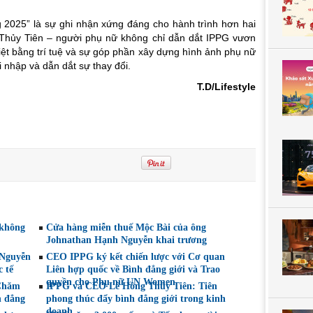
2025” là sự ghi nhận xứng đáng cho hành trình hơn hai
 Thủy Tiên – người phụ nữ không chỉ dẫn dắt IPPG vươn
Việt bằng trí tuệ và sự góp phần xây dựng hình ảnh phụ nữ
ội nhập và dẫn dắt sự thay đổi.
T.D/Lifestyle
 không
Cửa hàng miễn thuế Mộc Bài của ông
Johnathan Hạnh Nguyễn khai trương
 Nguyễn
CEO IPPG ký kết chiến lược với Cơ quan
 tế
Liên hợp quốc về Bình đẳng giới và Trao
quyền cho Phụ nữ UN Women
“Chăm
IPPG và CEO Lê Hồng Thủy Tiên: Tiên
h đẳng
phong thúc đẩy bình đẳng giới trong kinh
doanh