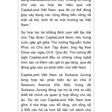
chờ vào sự hợp tác hiệu quả với
CapitaLand Việt Nam, qua đó có thể đóng
góp xây dựng các cộng đồng bền vững về
mặt xã hội, kinh tế và môi trường tại Việt
Nam.”
Sự hợp tác tái khẳng định cam kết lâu dài
của Tập đoàn CapitaLand được nêu trong
cuộc gặp gỡ giữa Thủ tướng Nguyễn Xuân
Phúc và Chủ tịch Tập đoàn, ông Ng Kee
Choe vào ngày 14-6. Qua đó, Thủ tướng đề
nghị CapitaLand đầu tư những công nghệ
mới, tạo ra thêm các giá trị gia tăng; qua đó
đóng góp vào sự phát triển của Việt Nam.
CapitaLand Việt Nam và Surbana Jurong
từng hợp tác phát triển dự án nhà ở
Seasons Avenue (Hà Nội), trong đó
Surbana Jurong đóng vai trò là nhà tư vấn
thiết kế chính và quản lý hợp đồng cho dự
án. Dự án của CapitaLand Việt Nam bao
gồm 4 tòa tháp cao 40 tầng, với tổng số
1.300 căn hộ và hơn 60 tiện ích dành cho