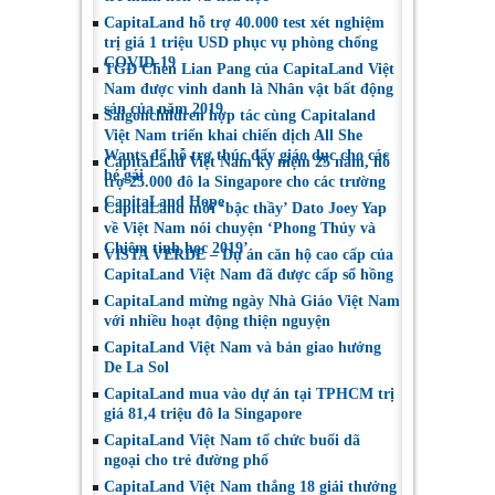
CapitaLand hỗ trợ 40.000 test xét nghiệm
trị giá 1 triệu USD phục vụ phòng chống
COVID-19
TGĐ Chen Lian Pang của CapitaLand Việt
Nam được vinh danh là Nhân vật bất động
sản của năm 2019
Saigonchildren hợp tác cùng Capitaland
Việt Nam triển khai chiến dịch All She
Wants để hỗ trợ thúc đẩy giáo dục cho các
CapitaLand Việt Nam kỷ niệm 25 năm, hỗ
bé gái
trợ 25.000 đô la Singapore cho các trường
CapitaLand Hope
CapitaLand mời ‘bậc thầy’ Dato Joey Yap
về Việt Nam nói chuyện ‘Phong Thủy và
Chiêm tinh học 2019’
VISTA VERDE – Dự án căn hộ cao cấp của
CapitaLand Việt Nam đã được cấp sổ hồng
CapitaLand mừng ngày Nhà Giáo Việt Nam
với nhiều hoạt động thiện nguyện
CapitaLand Việt Nam và bản giao hưởng
De La Sol
CapitaLand mua vào dự án tại TPHCM trị
giá 81,4 triệu đô la Singapore
CapitaLand Việt Nam tổ chức buổi dã
ngoại cho trẻ đường phố
CapitaLand Việt Nam thắng 18 giải thưởng