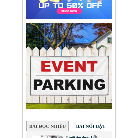
BÀI ĐỌC NHIỀU
BÀI NỔI BẬT
3 tuổi tìm được LỐI