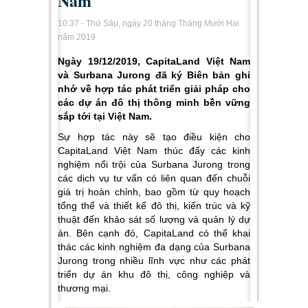
Nam
10:37 - Thứ Sáu, ngày 20 tháng Tháng Mười Hai
năm 2019
Ngày 19/12/2019, CapitaLand Việt Nam
và Surbana Jurong đã ký Biên bản ghi
nhớ về hợp tác phát triển giải pháp cho
các dự án đô thị thông minh bền vững
sắp tới tại Việt Nam.
Sự hợp tác này sẽ tạo điều kiện cho
CapitaLand Việt Nam thúc đẩy các kinh
nghiệm nổi trội của Surbana Jurong trong
các dịch vụ tư vấn có liên quan đến chuỗi
giá trị hoàn chỉnh, bao gồm từ quy hoạch
tổng thể và thiết kế đô thị, kiến trúc và kỹ
thuật đến khảo sát số lượng và quản lý dự
án. Bên cạnh đó, CapitaLand có thể khai
thác các kinh nghiệm đa dạng của Surbana
Jurong trong nhiều lĩnh vực như các phát
triển dự án khu đô thị, công nghiệp và
thương mại.