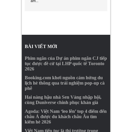
ẩm...
BÀI VIẾT MỚI
Phim ngắn của Dự án phim ngắn CJ tiếp
tục được đề cử tại LHP quốc tế Toronto
2026
Booking.com khơi nguồn cảm hứng du
lịch hè thông qua trải nghiệm pop-up cà
phê
Hai nàng hậu nhà Sen Vàng nhập hội,
cùng Duniverse chinh phục khán giả
Agoda: Việt Nam ‘leo lên’ top 4 điểm đến
châu Á được du khách châu Âu tìm
kiếm hè 2026
Việt Nam tiếp tục là thị trường trọng