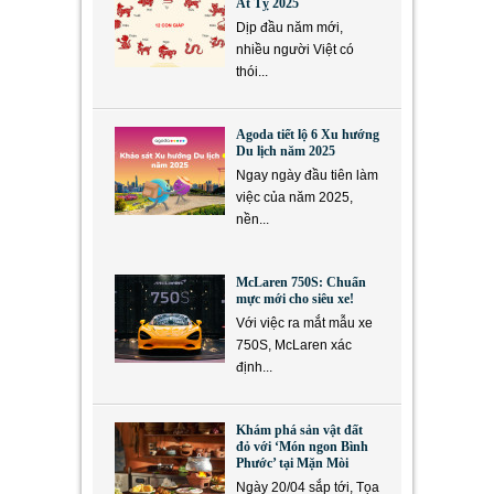
Ất Tỵ 2025
Dịp đầu năm mới,
nhiều người Việt có
thói...
Agoda tiết lộ 6 Xu hướng
Du lịch năm 2025
Ngay ngày đầu tiên làm
việc của năm 2025,
nền...
McLaren 750S: Chuẩn
mực mới cho siêu xe!
Với việc ra mắt mẫu xe
750S, McLaren xác
định...
Khám phá sản vật đất
đỏ với ‘Món ngon Bình
Phước’ tại Mặn Mòi
Ngày 20/04 sắp tới, Tọa