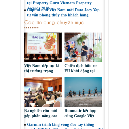
tại Property Guru Vietnam Property
Awards 2018
CapitaLand Việt Nam mời Dato Joey Yap
tư vấn phong thủy cho khách hàng
Các tin cùng chuyên mục
Việt Nam tiếp tục là
Chiến dịch hữu cơ
thị trường trọng
EU khởi động tại
điểm đối với nông
Việt Nam, thúc đẩy
sản, thực phẩm Ba
người tiêu dùng lựa
Lan
chọn sáng suốt
Ba nghiên cứu mới
Runmatic kết hợp
góp phần nâng cao
cùng Google Việt
nhận thức và đối
Nam: Lần đầu đưa
Garmin trình làng vòng đeo tay thông
thoại chính sách về
AI vào huấn luyện