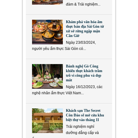
đàm & Trải nghiệm...
Khám phá văn hóa ẩm
thực bản địa Sài Gòn từ
xứ sở rừng ngập mặn
Cần Giờ
Ngày 23/03/2024,
người yêu ẩm thực Sài Gòn có...
Bánh nghệ Gò Công
khiến thực khách trầm
trồ vì công phu và đẹp
mắt
Ngày 16/12/2023, các
nghệ nhân ẩm thực Việt Nam...
Khách sạn The Secret
Côn Đảo sẽ mở cửa khu
biệt thự vào tháng 11
Trải nghiệm nghỉ
dưỡng đẳng cấp và