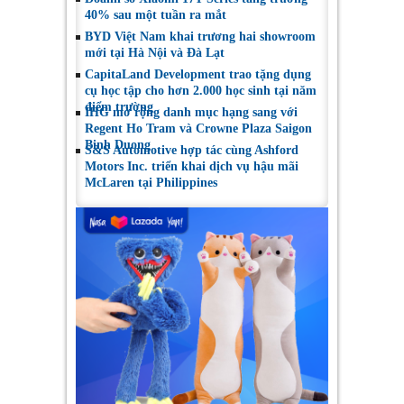
40% sau một tuần ra mắt
BYD Việt Nam khai trương hai showroom
mới tại Hà Nội và Đà Lạt
CapitaLand Development trao tặng dụng
cụ học tập cho hơn 2.000 học sinh tại năm
điểm trường
IHG mở rộng danh mục hạng sang với
Regent Ho Tram và Crowne Plaza Saigon
Binh Duong
S&S Automotive hợp tác cùng Ashford
Motors Inc. triển khai dịch vụ hậu mãi
McLaren tại Philippines