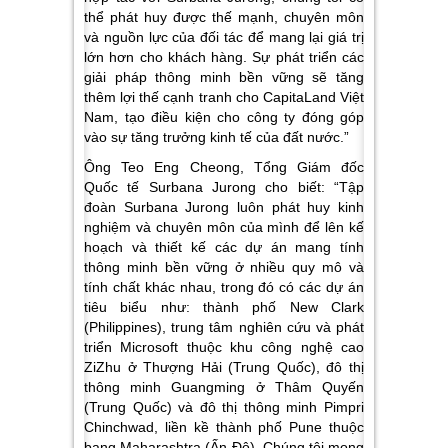
thể phát huy được thế mạnh, chuyên môn
và nguồn lực của đối tác để mang lại giá trị
lớn hơn cho khách hàng. Sự phát triển các
giải pháp thông minh bền vững sẽ tăng
thêm lợi thế cạnh tranh cho CapitaLand Việt
Nam, tạo điều kiện cho công ty đóng góp
vào sự tăng trưởng kinh tế của đất nước.”
Ông Teo Eng Cheong, Tổng Giám đốc
Quốc tế Surbana Jurong cho biết: “Tập
đoàn Surbana Jurong luôn phát huy kinh
nghiệm và chuyên môn của mình để lên kế
hoạch và thiết kế các dự án mang tính
thông minh bền vững ở nhiều quy mô và
tính chất khác nhau, trong đó có các dự án
tiêu biểu như: thành phố New Clark
(Philippines), trung tâm nghiên cứu và phát
triển Microsoft thuộc khu công nghệ cao
ZiZhu ở Thượng Hải (Trung Quốc), đô thị
thông minh Guangming ở Thâm Quyến
(Trung Quốc) và đô thị thông minh Pimpri
Chinchwad, liền kề thành phố Pune thuộc
bang Maharashtra (Ấn Độ). Chúng tôi mong