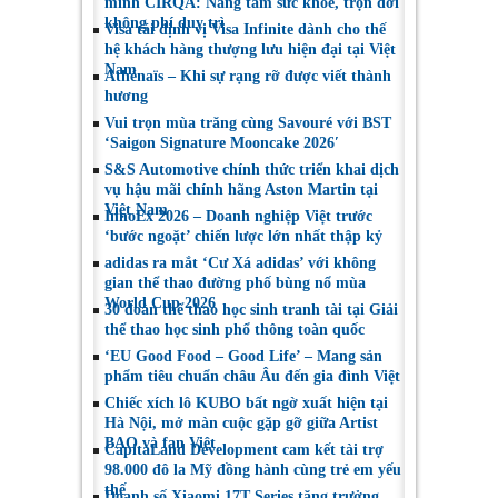
minh CIRQA: Nâng tầm sức khỏe, trọn đời
an toàn xe mô tô
Hybrid Training
không phí duy trì
Visa tái định vị Visa Infinite dành cho thế
thực tế
hệ khách hàng thượng lưu hiện đại tại Việt
Nam
Athénaïs – Khi sự rạng rỡ được viết thành
hương
Vui trọn mùa trăng cùng Savouré với BST
‘Saigon Signature Mooncake 2026′
S&S Automotive chính thức triển khai dịch
vụ hậu mãi chính hãng Aston Martin tại
Việt Nam
InnoEx 2026 – Doanh nghiệp Việt trước
‘bước ngoặt’ chiến lược lớn nhất thập kỷ
adidas ra mắt ‘Cư Xá adidas’ với không
gian thể thao đường phố bùng nổ mùa
World Cup 2026
30 đoàn thể thao học sinh tranh tài tại Giải
thể thao học sinh phổ thông toàn quốc
‘EU Good Food – Good Life’ – Mang sản
phẩm tiêu chuẩn châu Âu đến gia đình Việt
Chiếc xích lô KUBO bất ngờ xuất hiện tại
Hà Nội, mở màn cuộc gặp gỡ giữa Artist
BAO và fan Việt
CapitaLand Development cam kết tài trợ
98.000 đô la Mỹ đồng hành cùng trẻ em yếu
thế
Doanh số Xiaomi 17T Series tăng trưởng