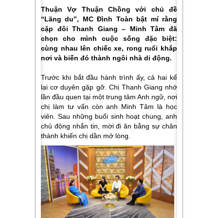
Thuận Vợ Thuận Chồng với chủ đề
“Lãng du”, MC Đình Toàn bật mí rằng
cặp đôi Thanh Giang – Minh Tâm đã
chọn cho mình cuộc sống đặc biệt:
cùng nhau lên chiếc xe, rong ruổi khắp
nơi và biến đó thành ngôi nhà di động.
Trước khi bắt đầu hành trình ấy, cả hai kể
lại cơ duyên gặp gỡ. Chị Thanh Giang nhớ
lần đầu quen tại một trung tâm Anh ngữ, nơi
chị làm tư vấn còn anh Minh Tâm là học
viên. Sau những buổi sinh hoạt chung, anh
chủ động nhắn tin, mời đi ăn bằng sự chân
thành khiến chị dần mở lòng.