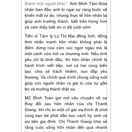
thành một người khác”.
Anh Minh Tâm thừa
nhận ban đầu anh lo ngại sự ràng buộc sẽ
khiến mất tự do, nhưng thực tế hôn nhân lại
giúp anh trưởng thành, biết trân trọng hơn
và cảm thấy biết ơn vì đã cưới sớm.
Tiến sĩ Tâm lý Lý Thị Mai đồng tình, đồng
thời nhấn mạnh hôn nhân không phải là
điểm dừng của cảm xúc ngọt ngào mà là
một cánh cửa mở ra chương mới. Nếu tình
yêu chỉ là khởi đầu, thì hôn nhân chính là
hành trình viết tiếp, nơi cả hai cùng kiến
tạo, chia sẻ trách nhiệm, vun đắp yêu
thương. Và chính quá trình chung sống mới
giúp con người nhận ra giá trị của sự gắn
bó và trưởng thành thật sự.
MC Đình Toàn gợi mở câu chuyện về sự
thay đổi sau hôn nhân của chị Thanh
Giang, khi chị từ một cô gái ưa thích đi chơi
cùng bạn bè phải dần học cách hy sinh và
ưu tiên gia đình. Chị Thanh Giang chia sẻ
rằng cuộc sống hôn nhân đến quá nhanh