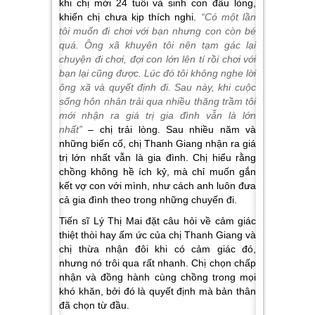
khi chị mới 24 tuổi và sinh con đầu lòng,
khiến chị chưa kịp thích nghi.
“Có một lần
tôi muốn đi chơi với bạn nhưng con còn bé
quá. Ông xã khuyên tôi nên tạm gác lại
chuyện đi chơi, đợi con lớn lên tí rồi chơi với
bạn lại cũng được. Lúc đó tôi không nghe lời
ông xã và quyết định đi. Sau này, khi cuộc
sống hôn nhân trải qua nhiều thăng trầm tôi
mới nhận ra giá trị gia đình vẫn là lớn
nhất”
– chị trải lòng. Sau nhiều năm và
những biến cố, chị Thanh Giang nhận ra giá
trị lớn nhất vẫn là gia đình. Chị hiểu rằng
chồng không hề ích kỷ, mà chỉ muốn gắn
kết vợ con với mình, như cách anh luôn đưa
cả gia đình theo trong những chuyến đi.
Tiến sĩ Lý Thị Mai đặt câu hỏi về cảm giác
thiệt thòi hay ấm ức của chị Thanh Giang và
chị thừa nhận đôi khi có cảm giác đó,
nhưng nó trôi qua rất nhanh. Chị chọn chấp
nhận và đồng hành cùng chồng trong mọi
khó khăn, bởi đó là quyết định mà bản thân
đã chọn từ đầu.