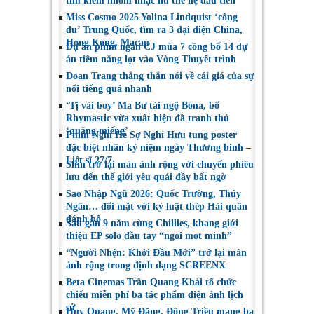
tìm kiếm nhóm nhạc nữ thế hệ đầu tiên’
Miss Cosmo 2025 Yolina Lindquist ‘công
du’ Trung Quốc, tìm ra 3 đại diện China,
Hong Kong, Macau
Dự án phim ngắn CJ mùa 7 công bố 14 dự
án tiềm năng lọt vào Vòng Thuyết trình
Đoan Trang thẳng thắn nói về cái giá của sự
nổi tiếng quá nhanh
‘Tị vài boy’ Ma Bư tái ngộ Bona, bố
Rhymastic vừa xuất hiện đã tranh thủ
‘quăng miếng’
Phim Nghỉ Hè Sợ Nghỉ Hưu tung poster
đặc biệt nhân kỷ niệm ngày Thương binh –
Liệt sĩ 27/7
Shin trở lại màn ảnh rộng với chuyến phiêu
lưu đến thế giới yêu quái đầy bất ngờ
Sao Nhập Ngũ 2026: Quốc Trường, Thúy
Ngân… đối mặt với kỷ luật thép Hải quân
đánh bộ
Sau gần 9 năm cùng Chillies, khang giới
thiệu EP solo đầu tay “ngoi mot minh”
“Người Nhện: Khởi Đầu Mới” trở lại màn
ảnh rộng trong định dạng SCREENX
Beta Cinemas Trần Quang Khải tổ chức
chiếu miễn phí ba tác phẩm điện ảnh lịch
sử
Huy Quang, Mỹ Đăng, Đông Triều mang ba