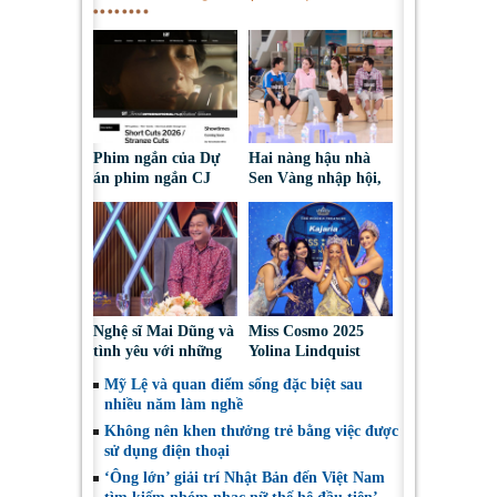
Phim ngắn của Dự
Hai nàng hậu nhà
án phim ngắn CJ
Sen Vàng nhập hội,
tiếp tục được đề cử
cùng Duniverse
tại LHP quốc tế
chinh phục khán giả
Toronto 2026
Nghệ sĩ Mai Dũng và
Miss Cosmo 2025
tình yêu với những
Yolina Lindquist
“vai ác dễ thương”
‘công du’ Nepal, tìm
Mỹ Lệ và quan điểm sống đặc biệt sau
đại diện mới tranh
nhiều năm làm nghề
tài Miss Cosmo 2026
Không nên khen thưởng trẻ bằng việc được
sử dụng điện thoại
‘Ông lớn’ giải trí Nhật Bản đến Việt Nam