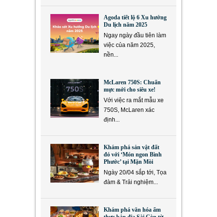
Agoda tiết lộ 6 Xu hướng
Du lịch năm 2025
Ngay ngày đầu tiên làm
việc của năm 2025,
nền...
McLaren 750S: Chuẩn
mực mới cho siêu xe!
Với việc ra mắt mẫu xe
750S, McLaren xác
định...
Khám phá sản vật đất
đỏ với ‘Món ngon Bình
Phước’ tại Mặn Mòi
Ngày 20/04 sắp tới, Tọa
đàm & Trải nghiệm...
Khám phá văn hóa ẩm
thực bản địa Sài Gòn từ