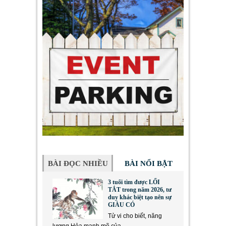
BÀI ĐỌC NHIỀU
BÀI NỔI BẬT
3 tuổi tìm được LỐI
TẮT trong năm 2026, tư
duy khác biệt tạo nên sự
GIÀU CÓ
Tử vi cho biết, năng
lượng Hỏa mạnh mẽ của...