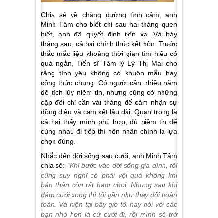
Chia sẻ về chặng đường tình cảm, anh
Minh Tâm cho biết chỉ sau hai tháng quen
biết, anh đã quyết định tiến xa. Và bảy
tháng sau, cả hai chính thức kết hôn. Trước
thắc mắc liệu khoảng thời gian tìm hiểu có
quá ngắn, Tiến sĩ Tâm lý Lý Thị Mai cho
rằng tình yêu không có khuôn mẫu hay
công thức chung. Có người cần nhiều năm
để tích lũy niềm tin, nhưng cũng có những
cặp đôi chỉ cần vài tháng để cảm nhận sự
đồng điệu và cam kết lâu dài. Quan trọng là
cả hai thấy mình phù hợp, đủ niềm tin để
cùng nhau đi tiếp thì hôn nhân chính là lựa
chọn đúng.
Nhắc đến đời sống sau cưới, anh Minh Tâm
chia sẻ:
“Khi bước vào đời sống gia đình, tôi
cũng suy nghĩ có phải vội quá không khi
bản thân còn rất ham chơi. Nhưng sau khi
đám cưới xong thì tôi gần như thay đổi hoàn
toàn. Và hiện tại bây giờ tôi hay nói với các
bạn nhỏ hơn là cứ cưới đi, rồi mình sẽ trở