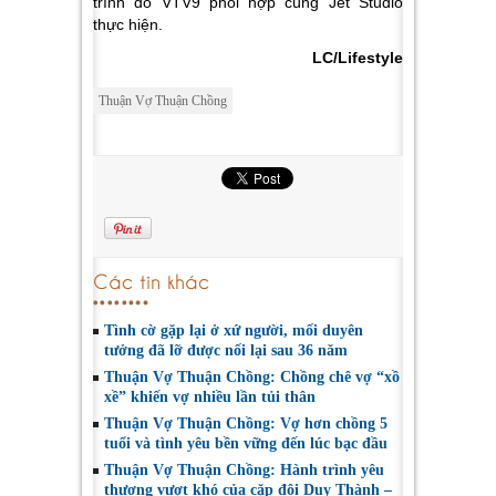
trình do VTV9 phối hợp cùng Jet Studio
thực hiện.
LC/Lifestyle
Thuận Vợ Thuận Chồng
Các tin khác
Tình cờ gặp lại ở xứ người, mối duyên
tưởng đã lỡ được nối lại sau 36 năm
Thuận Vợ Thuận Chồng: Chồng chê vợ “xồ
xề” khiến vợ nhiều lần tủi thân
Thuận Vợ Thuận Chồng: Vợ hơn chồng 5
tuổi và tình yêu bền vững đến lúc bạc đầu
Thuận Vợ Thuận Chồng: Hành trình yêu
thương vượt khó của cặp đôi Duy Thành –