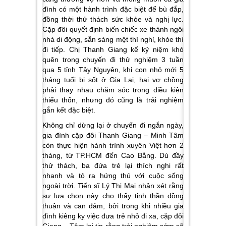
đình có một hành trình đặc biệt để bù đắp,
đồng thời thử thách sức khỏe và nghị lực.
Cặp đôi quyết định biến chiếc xe thành ngôi
nhà di động, sẵn sàng mệt thì nghỉ, khỏe thì
đi tiếp. Chị Thanh Giang kể kỷ niệm khó
quên trong chuyến đi thử nghiệm 3 tuần
qua 5 tỉnh Tây Nguyên, khi con nhỏ mới 5
tháng tuổi bị sốt ở Gia Lai, hai vợ chồng
phải thay nhau chăm sóc trong điều kiện
thiếu thốn, nhưng đó cũng là trải nghiệm
gắn kết đặc biệt.
Không chỉ dừng lại ở chuyến đi ngắn ngày,
gia đình cặp đôi Thanh Giang – Minh Tâm
còn thực hiện hành trình xuyên Việt hơn 2
tháng, từ TP.HCM đến Cao Bằng. Dù đầy
thử thách, ba đứa trẻ lại thích nghi rất
nhanh và tỏ ra hứng thú với cuộc sống
ngoài trời. Tiến sĩ Lý Thị Mai nhận xét rằng
sự lựa chọn này cho thấy tinh thần đồng
thuận và can đảm, bởi trong khi nhiều gia
đình kiêng kỵ việc đưa trẻ nhỏ đi xa, cặp đôi