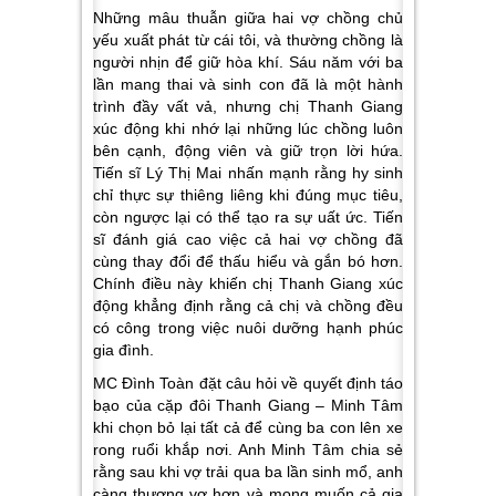
Những mâu thuẫn giữa hai vợ chồng chủ
yếu xuất phát từ cái tôi, và thường chồng là
người nhịn để giữ hòa khí. Sáu năm với ba
lần mang thai và sinh con đã là một hành
trình đầy vất vả, nhưng chị Thanh Giang
xúc động khi nhớ lại những lúc chồng luôn
bên cạnh, động viên và giữ trọn lời hứa.
Tiến sĩ Lý Thị Mai nhấn mạnh rằng hy sinh
chỉ thực sự thiêng liêng khi đúng mục tiêu,
còn ngược lại có thể tạo ra sự uất ức. Tiến
sĩ đánh giá cao việc cả hai vợ chồng đã
cùng thay đổi để thấu hiểu và gắn bó hơn.
Chính điều này khiến chị Thanh Giang xúc
động khẳng định rằng cả chị và chồng đều
có công trong việc nuôi dưỡng hạnh phúc
gia đình.
MC Đình Toàn đặt câu hỏi về quyết định táo
bạo của cặp đôi Thanh Giang – Minh Tâm
khi chọn bỏ lại tất cả để cùng ba con lên xe
rong ruổi khắp nơi. Anh Minh Tâm chia sẻ
rằng sau khi vợ trải qua ba lần sinh mổ, anh
càng thương vợ hơn và mong muốn cả gia