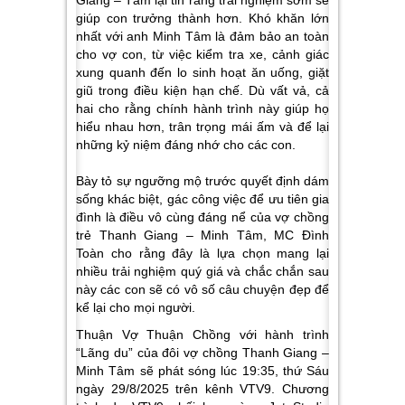
Giang – Tâm lại tin rằng trải nghiệm sớm sẽ
giúp con trưởng thành hơn. Khó khăn lớn
nhất với anh Minh Tâm là đảm bảo an toàn
cho vợ con, từ việc kiểm tra xe, cảnh giác
xung quanh đến lo sinh hoạt ăn uống, giặt
giũ trong điều kiện hạn chế. Dù vất vả, cả
hai cho rằng chính hành trình này giúp họ
hiểu nhau hơn, trân trọng mái ấm và để lại
những kỷ niệm đáng nhớ cho các con.
Bày tỏ sự ngưỡng mộ trước quyết định dám
sống khác biệt, gác công việc để ưu tiên gia
đình là điều vô cùng đáng nể của vợ chồng
trẻ Thanh Giang – Minh Tâm, MC Đình
Toàn cho rằng đây là lựa chọn mang lại
nhiều trải nghiệm quý giá và chắc chắn sau
này các con sẽ có vô số câu chuyện đẹp để
kể lại cho mọi người.
Thuận Vợ Thuận Chồng với hành trình
“Lãng du” của đôi vợ chồng Thanh Giang –
Minh Tâm sẽ phát sóng lúc 19:35, thứ Sáu
ngày 29/8/2025 trên kênh VTV9. Chương