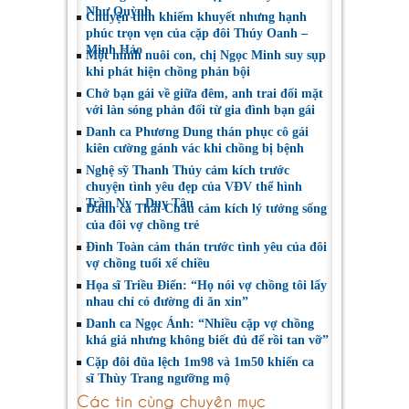
Như Quỳnh
Chuyện tình khiếm khuyết nhưng hạnh
phúc trọn vẹn của cặp đôi Thúy Oanh –
Minh Hảo
Một mình nuôi con, chị Ngọc Minh suy sụp
khi phát hiện chồng phản bội
Chở bạn gái về giữa đêm, anh trai đối mặt
với làn sóng phản đối từ gia đình bạn gái
Danh ca Phương Dung thán phục cô gái
kiên cường gánh vác khi chồng bị bệnh
Nghệ sỹ Thanh Thủy cảm kích trước
chuyện tình yêu đẹp của VĐV thể hình
Trần Ny – Duy Tân
Danh ca Thái Châu cảm kích lý tưởng sống
của đôi vợ chồng trẻ
Đình Toàn cảm thán trước tình yêu của đôi
vợ chồng tuổi xế chiều
Họa sĩ Triều Điển: “Họ nói vợ chồng tôi lấy
nhau chỉ có đường đi ăn xin”
Danh ca Ngọc Ánh: “Nhiều cặp vợ chồng
khá giả nhưng không biết đủ để rồi tan vỡ”
Cặp đôi đũa lệch 1m98 và 1m50 khiến ca
sĩ Thùy Trang ngưỡng mộ
Các tin cùng chuyên mục