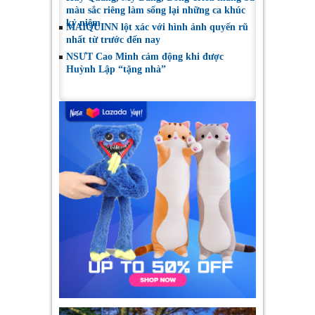
màu sắc riêng làm sống lại những ca khúc
kỷ niệm
MAIQUINN lột xác với hình ảnh quyến rũ
nhất từ trước đến nay
NSƯT Cao Minh cảm động khi được
Huỳnh Lập “tặng nhà”