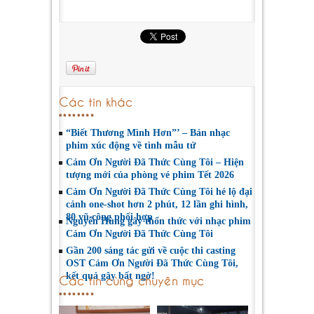
Các tin khác
“Biết Thương Mình Hơn”’ – Bản nhạc
phim xúc động về tình mẫu tử
Cảm Ơn Người Đã Thức Cùng Tôi – Hiện
tượng mới của phòng vé phim Tết 2026
Cảm Ơn Người Đã Thức Cùng Tôi hé lộ đại
cảnh one-shot hơn 2 phút, 12 lần ghi hình,
80 vũ công phối hợp
Nguyễn Hùng gây thổn thức với nhạc phim
Cảm Ơn Người Đã Thức Cùng Tôi
Gần 200 sáng tác gửi về cuộc thi casting
OST Cảm Ơn Người Đã Thức Cùng Tôi,
kết quả gây bất ngờ!
Các tin cùng chuyên mục