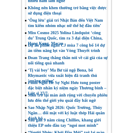
nhiều năm làm nghề
Không nên khen thưởng trẻ bằng việc được
sử dụng điện thoại
‘Ông lớn’ giải trí Nhật Bản đến Việt Nam
tìm kiếm nhóm nhạc nữ thế hệ đầu tiên’
Miss Cosmo 2025 Yolina Lindquist ‘công
du’ Trung Quốc, tìm ra 3 đại diện China,
Hong Kong, Macau
Dự án phim ngắn CJ mùa 7 công bố 14 dự
án tiềm năng lọt vào Vòng Thuyết trình
Đoan Trang thẳng thắn nói về cái giá của sự
nổi tiếng quá nhanh
‘Tị vài boy’ Ma Bư tái ngộ Bona, bố
Rhymastic vừa xuất hiện đã tranh thủ
‘quăng miếng’
Phim Nghỉ Hè Sợ Nghỉ Hưu tung poster
đặc biệt nhân kỷ niệm ngày Thương binh –
Liệt sĩ 27/7
Shin trở lại màn ảnh rộng với chuyến phiêu
lưu đến thế giới yêu quái đầy bất ngờ
Sao Nhập Ngũ 2026: Quốc Trường, Thúy
Ngân… đối mặt với kỷ luật thép Hải quân
đánh bộ
Sau gần 9 năm cùng Chillies, khang giới
thiệu EP solo đầu tay “ngoi mot minh”
“Người Nhện: Khởi Đầu Mới” trở lại màn