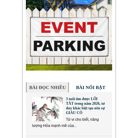
BÀI ĐỌC NHIỀU
BÀI NỔI BẬT
3 tuổi tìm được LỐI
TẮT trong năm 2026, tư
duy khác biệt tạo nên sự
GIÀU CÓ
Tử vi cho biết, năng
lượng Hỏa mạnh mẽ của...