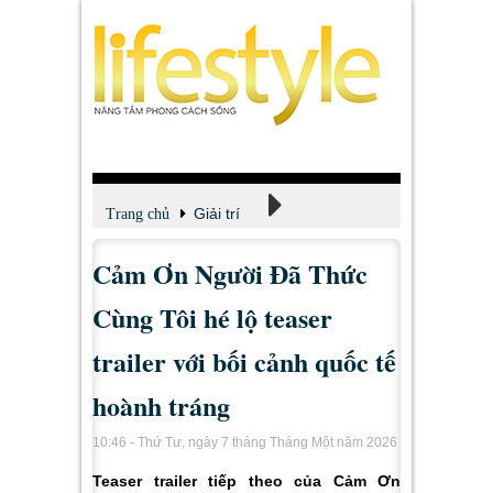
Giải trí
Trang chủ
Cảm Ơn Người Đã Thức
Xem - Nghe - Đọc
Cùng Tôi hé lộ teaser
trailer với bối cảnh quốc tế
hoành tráng
10:46 - Thứ Tư, ngày 7 tháng Tháng Một năm 2026
Teaser trailer tiếp theo của Cảm Ơn