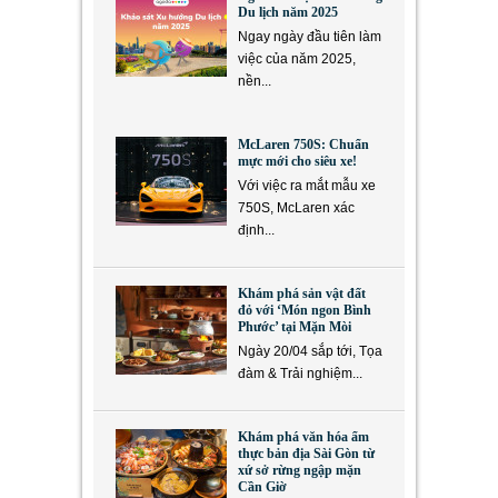
Du lịch năm 2025
Ngay ngày đầu tiên làm
việc của năm 2025,
nền...
McLaren 750S: Chuẩn
mực mới cho siêu xe!
Với việc ra mắt mẫu xe
750S, McLaren xác
định...
Khám phá sản vật đất
đỏ với ‘Món ngon Bình
Phước’ tại Mặn Mòi
Ngày 20/04 sắp tới, Tọa
đàm & Trải nghiệm...
Khám phá văn hóa ẩm
thực bản địa Sài Gòn từ
xứ sở rừng ngập mặn
Cần Giờ