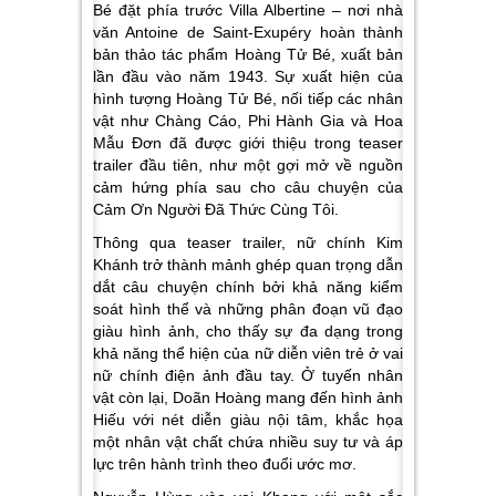
Bé đặt phía trước Villa Albertine – nơi nhà
văn Antoine de Saint-Exupéry hoàn thành
bản thảo tác phẩm Hoàng Tử Bé, xuất bản
lần đầu vào năm 1943. Sự xuất hiện của
hình tượng Hoàng Tử Bé, nối tiếp các nhân
vật như Chàng Cáo, Phi Hành Gia và Hoa
Mẫu Đơn đã được giới thiệu trong teaser
trailer đầu tiên, như một gợi mở về nguồn
cảm hứng phía sau cho câu chuyện của
Cảm Ơn Người Đã Thức Cùng Tôi.
Thông qua teaser trailer, nữ chính Kim
Khánh trở thành mảnh ghép quan trọng dẫn
dắt câu chuyện chính bởi khả năng kiểm
soát hình thể và những phân đoạn vũ đạo
giàu hình ảnh, cho thấy sự đa dạng trong
khả năng thể hiện của nữ diễn viên trẻ ở vai
nữ chính điện ảnh đầu tay. Ở tuyến nhân
vật còn lại, Doãn Hoàng mang đến hình ảnh
Hiếu với nét diễn giàu nội tâm, khắc họa
một nhân vật chất chứa nhiều suy tư và áp
lực trên hành trình theo đuổi ước mơ.