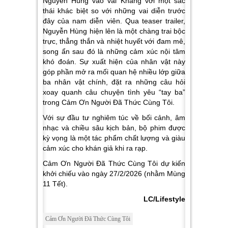
Nguyễn Hùng vào vai Khang với một sắc
thái khác biệt so với những vai diễn trước
đây của nam diễn viên. Qua teaser trailer,
Nguyễn Hùng hiện lên là một chàng trai bộc
trực, thẳng thắn và nhiệt huyết với đam mê,
song ẩn sau đó là những cảm xúc nội tâm
khó đoán. Sự xuất hiện của nhân vật này
góp phần mở ra mối quan hệ nhiều lớp giữa
ba nhân vật chính, đặt ra những câu hỏi
xoay quanh câu chuyện tình yêu “tay ba”
trong Cảm Ơn Người Đã Thức Cùng Tôi.
Với sự đầu tư nghiêm túc về bối cảnh, âm
nhạc và chiều sâu kịch bản, bộ phim được
kỳ vọng là một tác phẩm chất lượng và giàu
cảm xúc cho khán giả khi ra rạp.
Cảm Ơn Người Đã Thức Cùng Tôi dự kiến
khởi chiếu vào ngày 27/2/2026 (nhằm Mùng
11 Tết).
LC/Lifestyle
Cảm Ơn Người Đã Thức Cùng Tôi