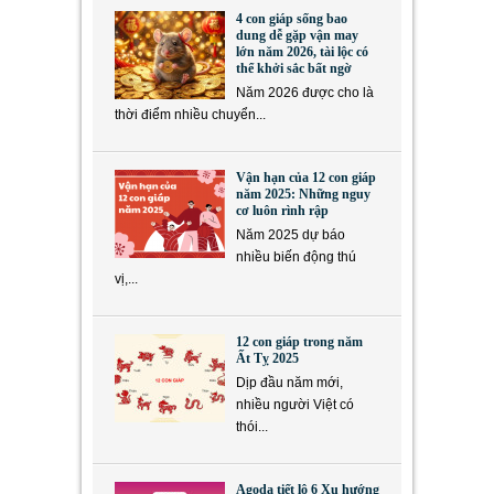
4 con giáp sống bao
dung dễ gặp vận may
lớn năm 2026, tài lộc có
thể khởi sắc bất ngờ
Năm 2026 được cho là
thời điểm nhiều chuyển...
Vận hạn của 12 con giáp
năm 2025: Những nguy
cơ luôn rình rập
Năm 2025 dự báo
nhiều biến động thú
vị,...
12 con giáp trong năm
Ất Tỵ 2025
Dịp đầu năm mới,
nhiều người Việt có
thói...
Agoda tiết lộ 6 Xu hướng