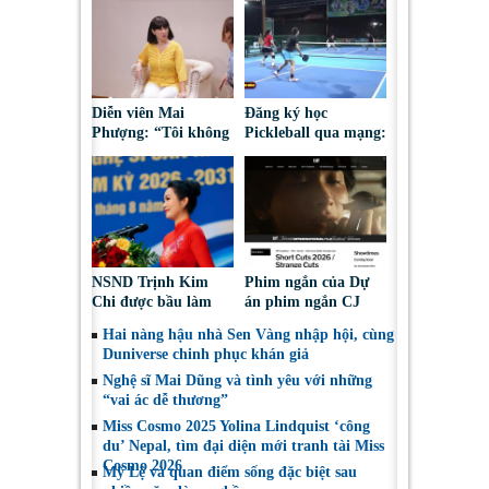
Diễn viên Mai
Đăng ký học
Phượng: “Tôi không
Pickleball qua mạng:
bao giờ hối hận về
Nguy cơ bị chiếm
những gì mình đã
đoạt tài sản
chọn”
NSND Trịnh Kim
Phim ngắn của Dự
Chi được bầu làm
án phim ngắn CJ
Phó Chủ tịch Hội
tiếp tục được đề cử
Hai nàng hậu nhà Sen Vàng nhập hội, cùng
Nghệ sĩ Sân khấu
tại LHP quốc tế
Duniverse chinh phục khán giả
Việt Nam
Toronto 2026
Nghệ sĩ Mai Dũng và tình yêu với những
“vai ác dễ thương”
Miss Cosmo 2025 Yolina Lindquist ‘công
du’ Nepal, tìm đại diện mới tranh tài Miss
Cosmo 2026
Mỹ Lệ và quan điểm sống đặc biệt sau