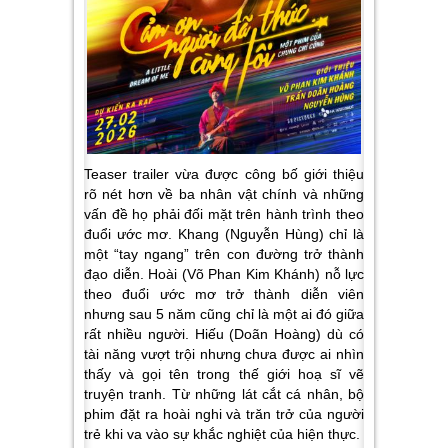
Teaser trailer vừa được công bố giới thiệu
rõ nét hơn về ba nhân vật chính và những
vấn đề họ phải đối mặt trên hành trình theo
đuổi ước mơ. Khang (Nguyễn Hùng) chỉ là
một “tay ngang” trên con đường trở thành
đạo diễn. Hoài (Võ Phan Kim Khánh) nỗ lực
theo đuổi ước mơ trở thành diễn viên
nhưng sau 5 năm cũng chỉ là một ai đó giữa
rất nhiều người. Hiếu (Doãn Hoàng) dù có
tài năng vượt trội nhưng chưa được ai nhìn
thấy và gọi tên trong thế giới hoạ sĩ vẽ
truyện tranh. Từ những lát cắt cá nhân, bộ
phim đặt ra hoài nghi và trăn trở của người
trẻ khi va vào sự khắc nghiệt của hiện thực.