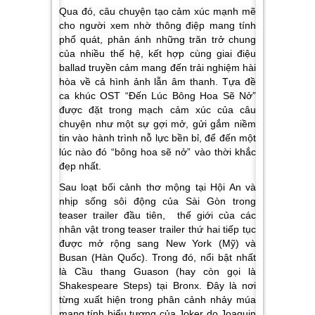
Qua đó, câu chuyện tạo cảm xúc mạnh mẽ
cho người xem nhờ thông điệp mang tính
phổ quát, phản ánh những trăn trở chung
của nhiều thế hệ, kết hợp cùng giai điệu
ballad truyền cảm mang đến trải nghiệm hài
hòa về cả hình ảnh lẫn âm thanh. Tựa đề
ca khúc OST “Đến Lúc Bông Hoa Sẽ Nở”
được đặt trong mạch cảm xúc của câu
chuyện như một sự gợi mở, gửi gắm niềm
tin vào hành trình nỗ lực bền bỉ, để đến một
lúc nào đó “bông hoa sẽ nở” vào thời khắc
đẹp nhất.
Sau loạt bối cảnh thơ mộng tại Hội An và
nhịp sống sôi động của Sài Gòn trong
teaser trailer đầu tiên, thế giới của các
nhân vật trong teaser trailer thứ hai tiếp tục
được mở rộng sang New York (Mỹ) và
Busan (Hàn Quốc). Trong đó, nổi bật nhất
là Cầu thang Guason (hay còn gọi là
Shakespeare Steps) tại Bronx. Đây là nơi
từng xuất hiện trong phân cảnh nhảy múa
mang tính biểu tượng của Joker do Joaquin