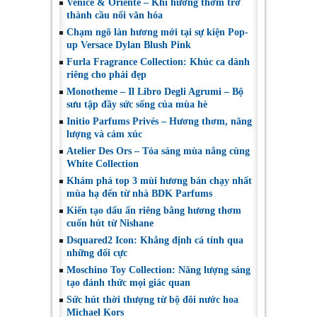
Venice & Oriente – Khi hương thơm trở
thành cầu nối văn hóa
Chạm ngõ làn hương mới tại sự kiện Pop-
up Versace Dylan Blush Pink
Furla Fragrance Collection: Khúc ca dành
riêng cho phái đẹp
Monotheme – Il Libro Degli Agrumi – Bộ
sưu tập đầy sức sống của mùa hè
Initio Parfums Privés – Hương thơm, năng
lượng và cảm xúc
Atelier Des Ors – Tỏa sáng mùa nắng cùng
White Collection
Khám phá top 3 mùi hương bán chạy nhất
mùa hạ đến từ nhà BDK Parfums
Kiến tạo dấu ấn riêng bằng hương thơm
cuốn hút từ Nishane
Dsquared2 Icon: Khẳng định cá tính qua
những đối cực
Moschino Toy Collection: Năng lượng sáng
tạo đánh thức mọi giác quan
Sức hút thời thượng từ bộ đôi nước hoa
Michael Kors