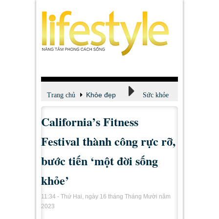
Khỏe đẹp
Trang chủ
Sức khỏe
California’s Fitness
Festival thành công rực rỡ,
bước tiến ‘một đời sống
khỏe’
11:34 - Thứ Hai, ngày 16 tháng Tháng Mười năm
2023