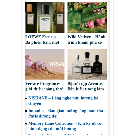
LOEWE Esencia –
Wild Vetiver – Hành
Ba phiên bản, một
trình khám phá cỏ
bản sắc nam tính
hương bài dưới góc
vượt thời gian
nhìn của Creed
Versace Fragrances
Bộ sưu tập Aventus –
giới thiệu ‘nàng thơ’
Bốn biểu tượng làm
mới của mùa hè –
nên di sản của Creed
NISHANE – Lắng nghe mùi hương kể
Dylan Blush Pink
chuyện
Impadia – Bản giao hưởng lãng mạn của
Paris đương đại
Memory Lane Collection – Khi ký ức có
hình dạng của mùi hương