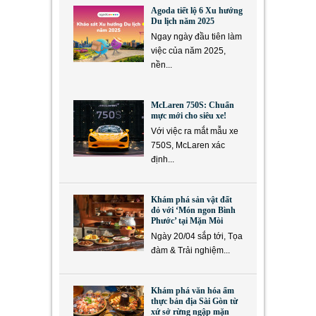
Agoda tiết lộ 6 Xu hướng
Du lịch năm 2025
Ngay ngày đầu tiên làm
việc của năm 2025,
nền...
McLaren 750S: Chuẩn
mực mới cho siêu xe!
Với việc ra mắt mẫu xe
750S, McLaren xác
định...
Khám phá sản vật đất
đỏ với ‘Món ngon Bình
Phước’ tại Mặn Mòi
Ngày 20/04 sắp tới, Tọa
đàm & Trải nghiệm...
Khám phá văn hóa ẩm
thực bản địa Sài Gòn từ
xứ sở rừng ngập mặn