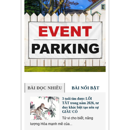
BÀI ĐỌC NHIỀU
BÀI NỔI BẬT
3 tuổi tìm được LỐI
TẮT trong năm 2026, tư
duy khác biệt tạo nên sự
GIÀU CÓ
Tử vi cho biết, năng
lượng Hỏa mạnh mẽ của...