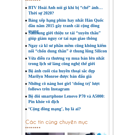
BTV Hoài Anh nói gì khi bị “chế” ảnh…
Thời sự 2020?
Bảng xếp hạng phim hay nhất Hàn Quốc
đầu năm 2015 gây tranh cãi cộng đồng
mạng
Samsung giới thiệu xe tải “xuyên thấu”
giúp giảm nguy cơ tai nạn giao thông
Ngay cả kĩ sư phần mềm cũng không kiếm
nổi “chốn dung thân” ở thung lũng Silicon
Vừa diễn ra thương vụ mua bán lớn nhất
trong lịch sử làng công nghệ thế giới
Bộ ảnh cuối của huyền thoại sắc đẹp
Marilyn Monroe được bán đấu giá
Những cô nàng hot girl ‘thống trị’ lượt
follows trên Instagram
Bộ đôi smartphone Lenovo P70 và A5000:
Pin khỏe vô địch
‘Cộng đồng mạng’, họ là ai?
Các tin cùng chuyên mục