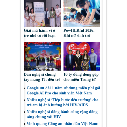
Giải mã hành vi ở
PowHERful 2026:
trẻ nhỏ có rối loạn
Khi nữ sinh trở
phổ tự kỷ
thành người dẫn dắt
trong lĩnh vực
STEM
Dàn nghệ sĩ chung
10 tỷ đồng đóng góp
tay mang Tết đến trẻ
cho miền Trung từ
em bị ảnh hưởng bởi
gia đình tỷ phú
Google ưu đãi 1 năm sử dụng miễn phí gói
HIV/AIDS
Johnathan Hạnh
Google AI Pro cho sinh viên Việt Nam
Nguyễn trong tuần
Nhiều nghệ sĩ ‘Tiếp bước đến trường’ cho
qua
trẻ em bị ảnh hưởng bởi HIV/AIDS
Nhiều nghệ sĩ đồng hành cùng cộng đồng
sống chung với HIV
Vinh quang Công an nhân dân Việt Nam: