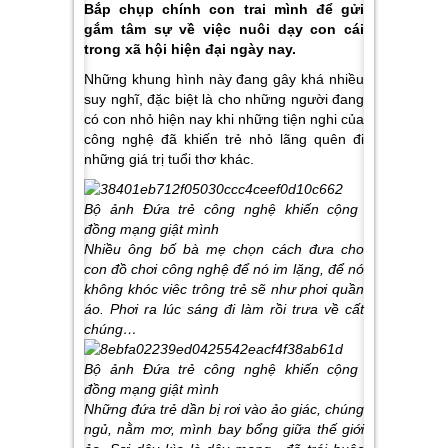
Bắp chụp chính con trai mình để gửi
gắm tâm sự về việc nuôi dạy con cái
trong xã hội hiện đại ngày nay.
Những khung hình này đang gây khá nhiều
suy nghĩ, đặc biệt là cho những người đang
có con nhỏ hiện nay khi những tiện nghi của
công nghệ đã khiến trẻ nhỏ lãng quên đi
những giá trị tuổi thơ khác.
Nhiều ông bố bà mẹ chọn cách đưa cho
con đồ chơi công nghệ để nó im lặng, để nó
không khóc viêc trông trẻ sẽ như phơi quần
áo. Phơi ra lúc sáng đi làm rồi trưa về cất
chúng…
Những đứa trẻ dần bị rơi vào ảo giác, chúng
ngủ, nằm mơ, mình bay bổng giữa thế giới