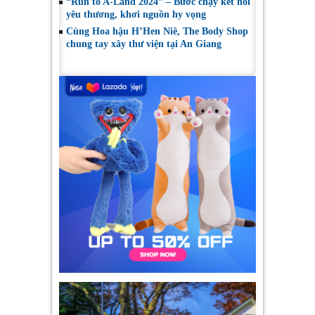
“Run to A-Land 2024” – Bước chạy kết nối
yêu thương, khơi nguồn hy vọng
Cùng Hoa hậu H’Hen Niê, The Body Shop
chung tay xây thư viện tại An Giang