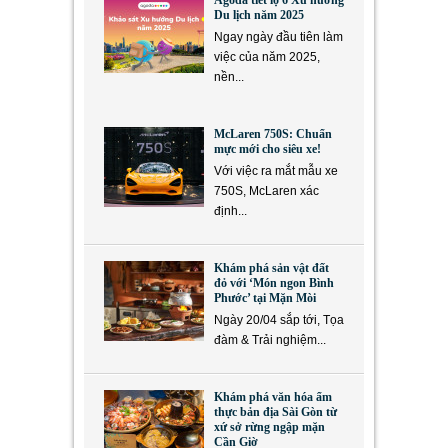
Agoda tiết lộ 6 Xu hướng
Du lịch năm 2025
Ngay ngày đầu tiên làm
việc của năm 2025,
nền...
McLaren 750S: Chuẩn
mực mới cho siêu xe!
Với việc ra mắt mẫu xe
750S, McLaren xác
định...
Khám phá sản vật đất
đỏ với ‘Món ngon Bình
Phước’ tại Mặn Mòi
Ngày 20/04 sắp tới, Tọa
đàm & Trải nghiệm...
Khám phá văn hóa ẩm
thực bản địa Sài Gòn từ
xứ sở rừng ngập mặn
Cần Giờ