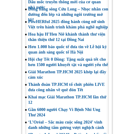
Dấu mốc truyền thông mới của cơ quan
nhà nước
Đồng bằng sông Cửu Long – Nhọc nhằn con
đường đến lớp và những ngôi trường mở
lối!
PowHERful 2025 đồng hành cùng nữ sinh
Việt trên hành trình khám phá nghề nghiệp
Hoa hậu H’Hen Niê khánh thành thư viện
thân thiện thứ 12 tại Đồng Nai
Hơn 1.000 báo quốc tế đưa tin về Lễ hội kỳ
quan ánh sáng quốc tế Hà Nội
Hội chợ Tết 0 Đồng: Tặng suất quà tết cho
hơn 1500 người khuyết tật và người yếu thế
Giải Marathon TP.HCM 2025 khép lại đầy
cảm xúc
Thành đoàn TP.HCM tổ chức phiên LIVE
đưa công nhân về quê đón Tết
Khai mạc Giải Marathon TP.HCM lần thứ
12
Gần 6000 người Chạy Vì Bệnh Nhi Ung
Thư 2024
‘L’Oréal – Sắc màu cuộc sống 2024’ vinh
danh những tấm gương vượt nghịch cảnh