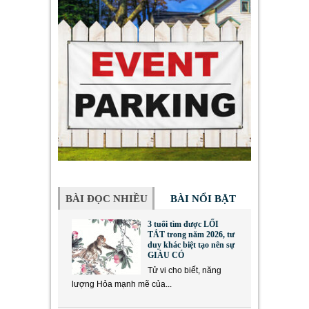
BÀI ĐỌC NHIỀU
BÀI NỔI BẬT
3 tuổi tìm được LỐI
TẮT trong năm 2026, tư
duy khác biệt tạo nên sự
GIÀU CÓ
Tử vi cho biết, năng
lượng Hỏa mạnh mẽ của...