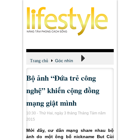
Góc nhìn
Trang chủ
Bộ ảnh “Đứa trẻ công
Phong cách sống
nghệ” khiến cộng đồng
mạng giật mình
10:30 - Thứ Hai, ngày 3 tháng Tháng Tám năm
2015
Mới đây, cư dân mạng share nhau bộ
ảnh do một ông bố nickname But Cùi