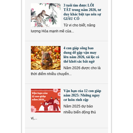
3 tuổi tìm được LỐI
TẮT trong năm 2026, tư
duy khác biệt tạo nên sự
GIÀU CÓ
Tử vi cho biết, năng
lượng Hỏa mạnh mẽ của...
4 con giáp sống bao
dung dễ gặp vận may
lớn năm 2026, tài lộc có
thể khởi sắc bất ngờ
Năm 2026 được cho là
thời điểm nhiều chuyển...
Vận hạn của 12 con giáp
năm 2025: Những nguy
cơ luôn rình rập
Năm 2025 dự báo
nhiều biến động thú
vị,...