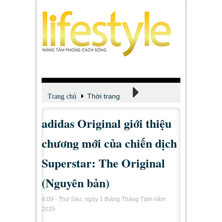
Thời trang
Trang chủ
adidas Original giới thiệu
Tin tức - Tư vấn
chương mới của chiến dịch
Superstar: The Original
(Nguyên bản)
4:09 - Thứ Sáu, ngày 1 tháng Tháng Tám năm
2025