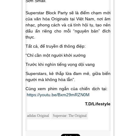
Sơn Small.
Superstar Block Party sẽ là điểm chạm mới
của văn hóa Originals tại Việt Nam, nơi âm
nhạc, phong cách và cá tính hội tụ, tạo nên
dấu ấn riêng cho mỗi “nguyên bản” đích
thực.
Tất cả, để truyền đi thông điệp:
“Chỉ cần một người khởi xướng
Trước khi nghìn tiếng vọng dội vang
Superstars, kẻ thắp lửa đam mê, giữa biển
người mà không hòa lẫn
”.
Cùng xem phim ngắn của chiến dịch tại:
https://youtu.be/Bxm29mRZN0M
T.D/Lifestyle
adidas Original
Superstar: The Original