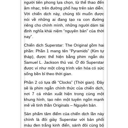
người tiên phong lựa chọn, từ thể thao đến
âm nhạc, trên đường phố hay trên sàn diễn.
Với chiến dịch này, chúng tôi muốn được
nói về những ai đang tạo ra con đường
riêng cho chính mình, những người dám tái
định nghĩa khái niệm “nguyên bản” của thời
nay”.
Chiến dịch Superstar: The Original gồm hai
phần: Phần 1 mang tên “Pyramids” (Kim tự
tháp), được thể hiện bằng phim ngắn do
Samuel L. Jackson thủ vai. Ở đó Superstar
được ví như một công trình văn hóa có sức
sống bền bỉ theo thời gian.
Phần 2 có tựa đề “Clocks” (Thời gian). Đây
sẽ là phim ngắn chính thức của chiến dịch,
nơi 7 cá nhân xuất hiện trong cùng một
khung hình, tạo nên một tuyên ngôn mạnh
mẽ về tinh thần Originals – Nguyên bản.
Sản phẩm tâm điểm của chiến dịch lần này
chính là đôi giày Superstar với bản phối
màu đen trắng kinh điển, sánh đôi cùng bộ