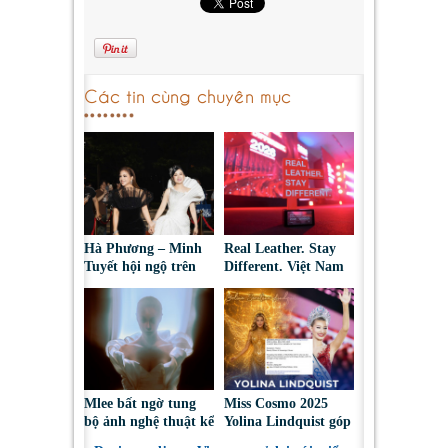
Các tin cùng chuyên mục
Hà Phương – Minh
Real Leather. Stay
Tuyết hội ngộ trên
Different. Việt Nam
thảm đỏ, kể câu
2026: Tôn vinh sáng
chuyện phía sau tạo
tạo da thuộc và thời
hình “nàng bướm”
trang bền vững
Mlee bất ngờ tung
Miss Cosmo 2025
bộ ảnh nghệ thuật kể
Yolina Lindquist góp
về lần đầu đối diện
mặt trong Top 10 Mỹ