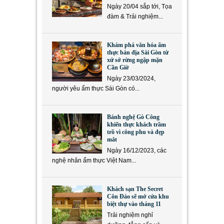
Ngày 20/04 sắp tới, Tọa
đàm & Trải nghiệm...
Khám phá văn hóa ẩm
thực bản địa Sài Gòn từ
xứ sở rừng ngập mặn
Cần Giờ
Ngày 23/03/2024,
người yêu ẩm thực Sài Gòn có...
Bánh nghệ Gò Công
khiến thực khách trầm
trồ vì công phu và đẹp
mắt
Ngày 16/12/2023, các
nghệ nhân ẩm thực Việt Nam...
Khách sạn The Secret
Côn Đảo sẽ mở cửa khu
biệt thự vào tháng 11
Trải nghiệm nghỉ