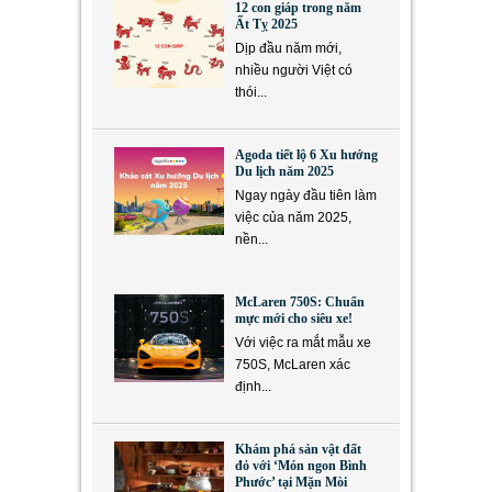
12 con giáp trong năm
Ất Tỵ 2025
Dịp đầu năm mới,
nhiều người Việt có
thói...
Agoda tiết lộ 6 Xu hướng
Du lịch năm 2025
Ngay ngày đầu tiên làm
việc của năm 2025,
nền...
McLaren 750S: Chuẩn
mực mới cho siêu xe!
Với việc ra mắt mẫu xe
750S, McLaren xác
định...
Khám phá sản vật đất
đỏ với ‘Món ngon Bình
Phước’ tại Mặn Mòi