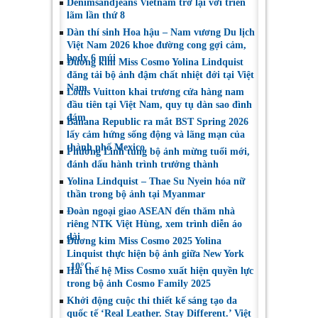
Denimsandjeans Vietnam trở lại với triển
với bóng tối tâm hồn
Nhân Đẹp Nhất Năm
lãm lần thứ 8
2025
Dàn thí sinh Hoa hậu – Nam vương Du lịch
Việt Nam 2026 khoe đường cong gợi cảm,
body 6 múi
Đương kim Miss Cosmo Yolina Lindquist
đăng tải bộ ảnh đậm chất nhiệt đới tại Việt
Nam
Louis Vuitton khai trương cửa hàng nam
đầu tiên tại Việt Nam, quy tụ dàn sao đình
đám
Banana Republic ra mắt BST Spring 2026
lấy cảm hứng sống động và lãng mạn của
thành phố Mexico
Phương Linh tung bộ ảnh mừng tuổi mới,
đánh dấu hành trình trưởng thành
Yolina Lindquist – Thae Su Nyein hóa nữ
thần trong bộ ảnh tại Myanmar
Đoàn ngoại giao ASEAN đến thăm nhà
riêng NTK Việt Hùng, xem trình diễn áo
dài
Đương kim Miss Cosmo 2025 Yolina
Linquist thực hiện bộ ảnh giữa New York
-10°C
Hai thế hệ Miss Cosmo xuất hiện quyền lực
trong bộ ảnh Cosmo Family 2025
Khởi động cuộc thi thiết kế sáng tạo da
quốc tế ‘Real Leather. Stay Different.’ Việt