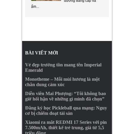
dưỡng đẳng cấp và
ẩm...
BÀI VIẾT MỚI
Vẻ đẹp trường tồn mang tên Imperial
Emerald
Monotheme – Mỗi mùi hương là một
chân dung cảm xúc
Diễn viên Mai Phượng: “Tôi không bao
giờ hối hận về những gì mình đã chọn”
Đăng ký học Pickleball qua mạng: Nguy
cơ bị chiếm đoạt tài sản
Xiaomi ra mắt REDMI 17 Series với pin
7.500mAh, thiết kế trẻ trung, giá từ 5,5
triệu đồng