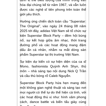
định vị thế biểu tượng của mình trong văn
hóa đại chúng kể từ năm 1967, và vẫn luôn
được các nghệ sĩ tiên phong trên toàn thế
giới yêu thích.
Hưởng ứng chiến dịch toàn cầu “Superstar:
The Original”, vào ngày 24 tháng 08 năm
2025 tới đây, adidas Việt Nam sẽ tổ chức sự
kiện Superstar Block Party – đêm hội bùng
nổ, sự kết hợp giữa âm nhạc, thời trang
đường phố và các hoạt động mang đậm
dấu ấn cá nhân, nhằm ra mắt dòng sản
phẩm Superstar tại thị trường Việt Nam.
Sự kiện dự kiến có sự hiện diện của ca sĩ
Mono, fashionista Quỳnh Anh Shyn, thủ
môn – nhà sáng tạo nội dung Nick Q Trần
và cầu thủ bóng rổ Caleb Nguyễn.
Superstar Block Party hứa hẹn mang đến
một không gian nghệ thuật và sáng tạo nơi
mọi người có thể tự do thể hiện cá tính, với
các hoạt động thú vị như: hình xăm phong
cách, dance battle và biến tấu giày cùng