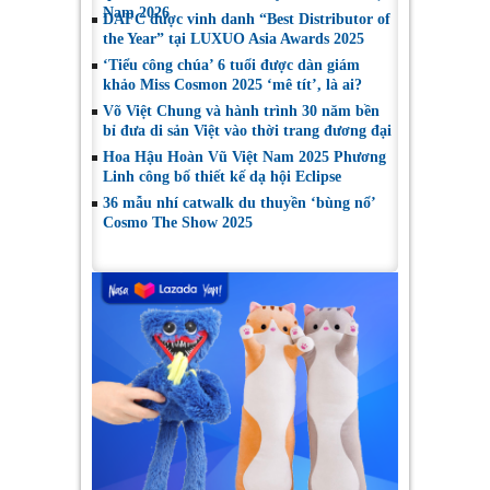
Nam 2026
DAFC được vinh danh “Best Distributor of
the Year” tại LUXUO Asia Awards 2025
‘Tiểu công chúa’ 6 tuổi được dàn giám
khảo Miss Cosmon 2025 ‘mê tít’, là ai?
Võ Việt Chung và hành trình 30 năm bền
bỉ đưa di sản Việt vào thời trang đương đại
Hoa Hậu Hoàn Vũ Việt Nam 2025 Phương
Linh công bố thiết kế dạ hội Eclipse
36 mẫu nhí catwalk du thuyền ‘bùng nổ’
Cosmo The Show 2025